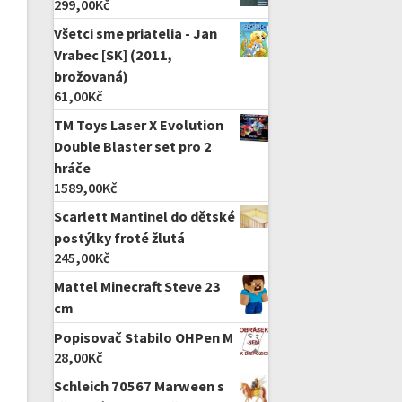
299,00
Kč
Všetci sme priatelia - Jan
Vrabec [SK] (2011,
brožovaná)
61,00
Kč
TM Toys Laser X Evolution
Double Blaster set pro 2
hráče
1589,00
Kč
Scarlett Mantinel do dětské
postýlky froté žlutá
245,00
Kč
Mattel Minecraft Steve 23
cm
Popisovač Stabilo OHPen M
28,00
Kč
Schleich 70567 Marween s