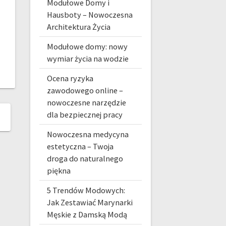
Modułowe Domy i
Hausboty – Nowoczesna
Architektura Życia
Modułowe domy: nowy
wymiar życia na wodzie
Ocena ryzyka
zawodowego online –
nowoczesne narzędzie
dla bezpiecznej pracy
Nowoczesna medycyna
estetyczna – Twoja
droga do naturalnego
piękna
5 Trendów Modowych:
Jak Zestawiać Marynarki
Męskie z Damską Modą