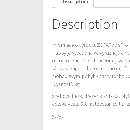
Description
Description
Informace o výrobkuZOPAPopisPro rod
Happy je vyvedena ve výraznějších v
od narození do 9 kil. Oceníte ji ve c
zároveň zapojit do rodinného dění. Dě
mohou svými pohyby samy rozhoupa
Nosnost9 kg
snehova freza, drevena srdicka, ply
dětská vesta 98, meteostanice tfa, zá
yyyyy