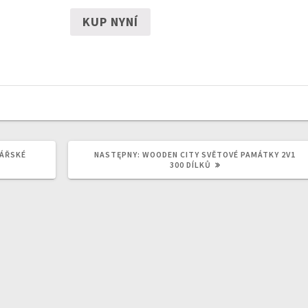
KUP NYNÍ
NASTĘPNY
NÁŘSKÉ
NASTĘPNY:
WOODEN CITY SVĚTOVÉ PAMÁTKY 2V1
WPIS:
300 DÍLKŮ