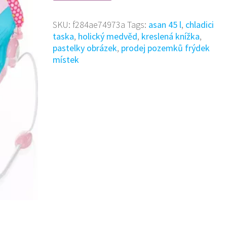
SKU:
f284ae74973a
Tags:
asan 45 l
,
chladici
taska
,
holický medvěd
,
kreslená knížka
,
pastelky obrázek
,
prodej pozemků frýdek
místek