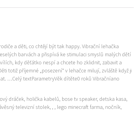
iče a děti, co chtějí být tak happy. Vibrační lehačka
eselých barvách a přispívá ke stimulaci smyslů malých dětí
hvílích, kdy děťátko nespí a chcete ho zklidnit, zabavit a
ti totiž příjemné „posezení“ v lehačce milují, zvláště když ji
t. …Celý textParametryVěk dítěte0 roků Vibračníano
šový dráček, holička kabelů, bose tv speaker, detska kasa,
věsný televizní stolek, , , lego minecraft farma, nočník,