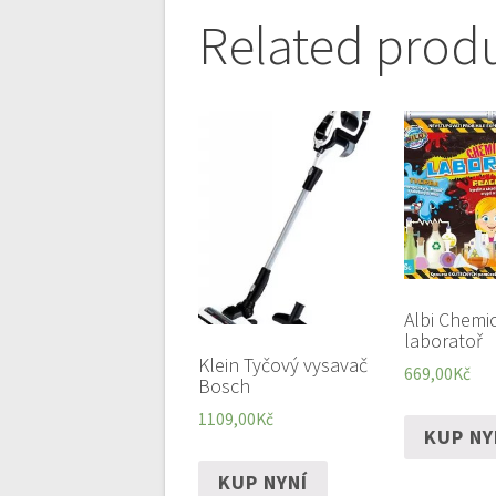
Related prod
Albi Chemi
laboratoř
Klein Tyčový vysavač
669,00
Kč
Bosch
1109,00
Kč
KUP NY
KUP NYNÍ