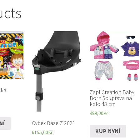
ucts
cká
Zapf Creation Baby
Born Souprava na
kolo 43 cm
499,00
Kč
Cybex Base Z 2021
NÍ
KUP NYNÍ
6155,00
Kč