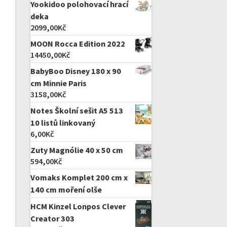
Yookidoo polohovací hrací
deka
2099,00
Kč
MOON Rocca Edition 2022
14450,00
Kč
BabyBoo Disney 180 x 90
cm Minnie Paris
3158,00
Kč
Notes Školní sešit A5 513
10 listů linkovaný
6,00
Kč
Zuty Magnólie 40 x 50 cm
594,00
Kč
Vomaks Komplet 200 cm x
140 cm moření olše
HCM Kinzel Lonpos Clever
Creator 303