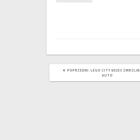
POPRZEDNI
POPRZEDNI:
LEGO CITY 60253 ZMRZLI
WPIS:
AUTO