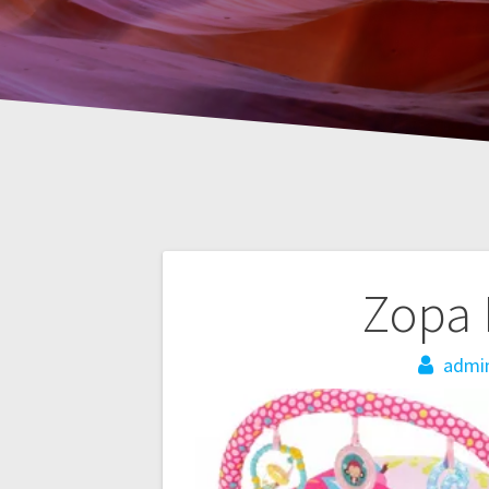
Nawigacja
Zopa 
wpisu
admi