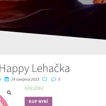
Happy Lehačka
n
24 sierpnia 2023
0
699,00
Kč
KUP NYNÍ