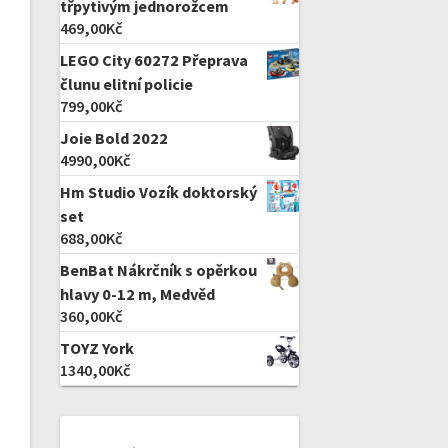
třpytivým jednorožcem
469,00
Kč
LEGO City 60272 Přeprava
člunu elitní policie
799,00
Kč
Joie Bold 2022
4990,00
Kč
Hm Studio Vozík doktorský
set
688,00
Kč
BenBat Nákrčník s opěrkou
hlavy 0-12 m, Medvěd
360,00
Kč
TOYZ York
1340,00
Kč