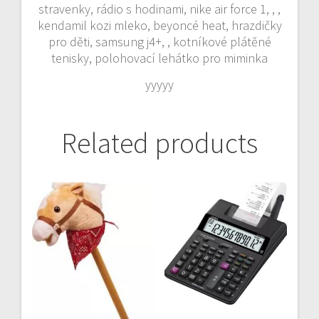
stravenky, rádio s hodinami, nike air force 1, , ,
kendamil kozi mleko, beyoncé heat, hrazdičky
pro děti, samsung j4+, , kotníkové plátěné
tenisky, polohovací lehátko pro miminka
yyyyy
Related products