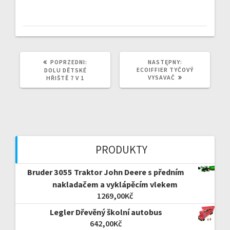
POPRZEDNI
NASTĘPNY
POPRZEDNI:
NASTĘPNY:
WPIS:
WPIS:
ECOIFFIER TYČOVÝ
DOLU DĚTSKÉ
VYSAVAČ
HŘIŠTĚ 7 V 1
PRODUKTY
Bruder 3055 Traktor John Deere s předním
nakladačem a vyklápěcím vlekem
1269,00
Kč
Legler Dřevěný školní autobus
642,00
Kč