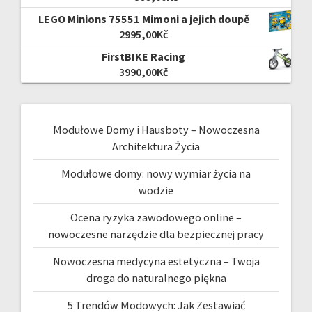
LEGO Minions 75551 Mimoni a jejich doupě
2995,00
Kč
FirstBIKE Racing
3990,00
Kč
Modułowe Domy i Hausboty – Nowoczesna
Architektura Życia
Modułowe domy: nowy wymiar życia na
wodzie
Ocena ryzyka zawodowego online –
nowoczesne narzędzie dla bezpiecznej pracy
Nowoczesna medycyna estetyczna – Twoja
droga do naturalnego piękna
5 Trendów Modowych: Jak Zestawiać