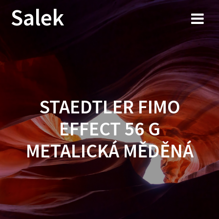
Przejdź
Salek
do
treści
STAEDTLER FIMO
EFFECT 56 G
METALICKÁ MĚDĚNÁ