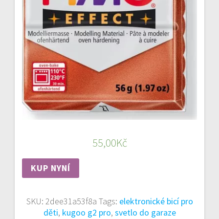
55,00
Kč
KUP NYNÍ
SKU:
2dee31a53f8a
Tags:
elektronické bicí pro
děti
,
kugoo g2 pro
,
svetlo do garaze