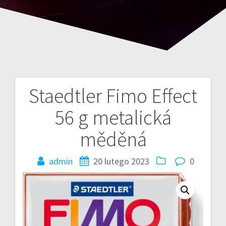
Staedtler Fimo Effect
Nawigacja
56 g metalická
wpisu
měděná
admin
20 lutego 2023
0