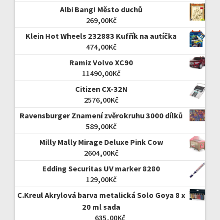
Albi Bang! Město duchů
269,00
Kč
Klein Hot Wheels 232883 Kufřík na autíčka
474,00
Kč
Ramiz Volvo XC90
11490,00
Kč
Citizen CX-32N
2576,00
Kč
Ravensburger Znamení zvěrokruhu 3000 dílků
589,00
Kč
Milly Mally Mirage Deluxe Pink Cow
2604,00
Kč
Edding Securitas UV marker 8280
129,00
Kč
C.Kreul Akrylová barva metalická Solo Goya 8 x
20 ml sada
635,00
Kč