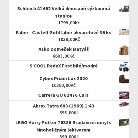
Schleich 41462 Velká dinosauří výzkumná
stanice
1799,00
Kč
Faber - Castell Goldfaber akvarelové 36 ks
1039,00
Kč
Asko Domeček Matyáš
6603,00
Kč
S'COOL PedeX First bílé/modré
Cybex Priam Lux 2020
10390,00
Kč
Carrera GO 62476 Cars
Abrex Tatra 603 (1969) 1:43
595,00
Kč
LEGO Harry Potter 76386 Bradavice: omyl s
Mnoholičným lektvarem
399,00
Kč