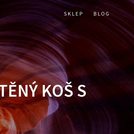
SKLEP
BLOG
TĚNÝ KOŠ S