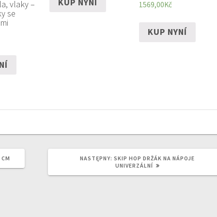
KUP NYNÍ
la, vlaky –
1569,00
Kč
y se
mi
KUP NYNÍ
NÍ
NASTĘPNY
0 CM
NASTĘPNY:
SKIP HOP DRŽÁK NA NÁPOJE
WPIS:
UNIVERZÁLNÍ