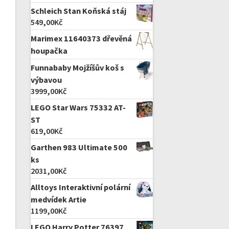
Schleich Stan Koňská stáj
549,00
Kč
Marimex 11640373 dřevěná
houpačka
Funnababy Mojžíšův koš s
výbavou
3999,00
Kč
LEGO Star Wars 75332 AT-
ST
619,00
Kč
Garthen 983 Ultimate 500
ks
2031,00
Kč
Alltoys Interaktivní polární
medvídek Artie
1199,00
Kč
LEGO Harry Potter 76397