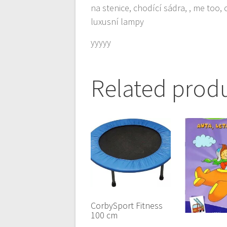
na stenice, chodící sádra, , me too,
luxusní lampy
yyyyy
Related prod
CorbySport Fitness
100 cm