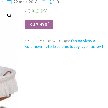
in
22 maja 2018
0
4990,00
Kč
KUP NYNÍ
SKU:
f36d73a82489
Tags:
fen na vlasy a
volumizer
,
léto kreslené
,
lobey
,
vypínač levit