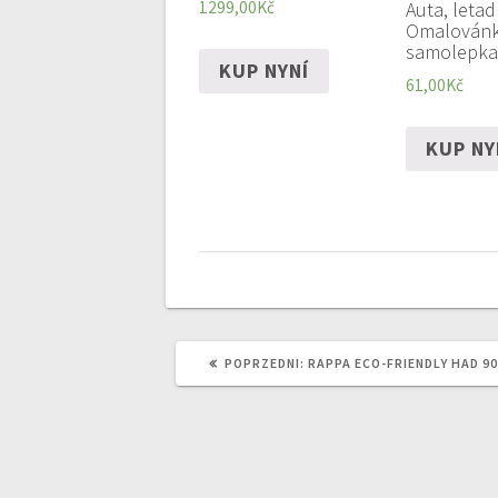
Auta, letad
1299,00
Kč
Omalovánk
samolepka
KUP NYNÍ
61,00
Kč
KUP NY
POPRZEDNI
POPRZEDNI:
RAPPA ECO-FRIENDLY HAD 9
WPIS: