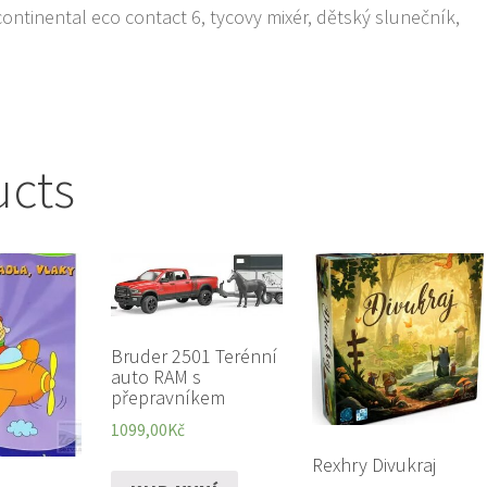
 continental eco contact 6, tycovy mixér, dětský slunečník,
ucts
Bruder 2501 Terénní
auto RAM s
přepravníkem
1099,00
Kč
Rexhry Divukraj