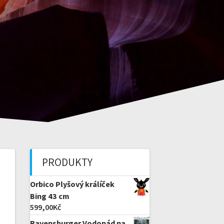
PRODUKTY
Orbico Plyšový králíček
Bing 43 cm
599,00
Kč
Ravensburger Vodopád na