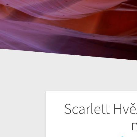
Nawigacja
Scarlett Hvě
wpisu