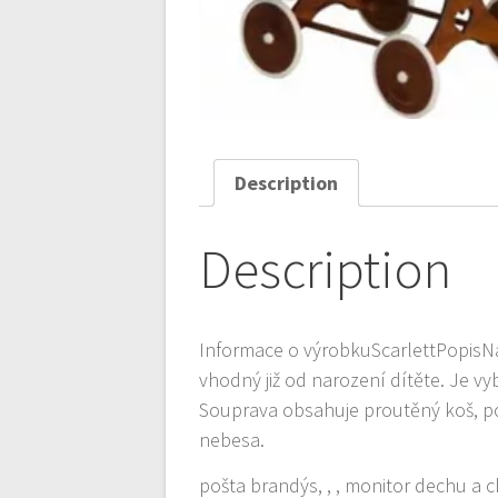
Description
Description
Informace o výrobkuScarlettPopisNád
vhodný již od narození dítěte. Je v
Souprava obsahuje proutěný koš, po
nebesa.
pošta brandýs, , , monitor dechu a chů