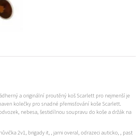
herný a originální proutěný koš Scarlett pro nejmenší je
ybaven kolečky pro snadné přemisťování koše Scarlett.
dvozek, nebesa, šestidílnou soupravu do koše a držák na
vička 2v1, brigady it, , jarni overal, odrazeci auticko, , past