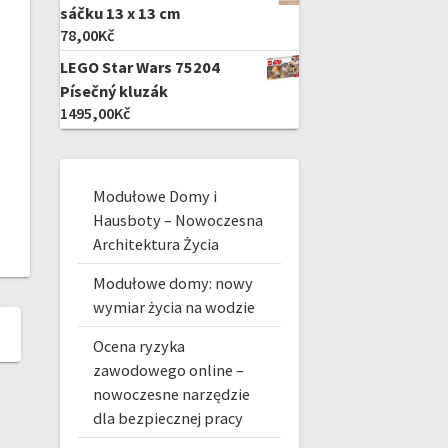
sáčku 13 x 13 cm
78,00
Kč
LEGO Star Wars 75204
Písečný kluzák
1495,00
Kč
Modułowe Domy i
Hausboty – Nowoczesna
Architektura Życia
Modułowe domy: nowy
wymiar życia na wodzie
Ocena ryzyka
zawodowego online –
nowoczesne narzędzie
dla bezpiecznej pracy