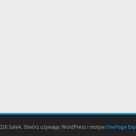
26 Salek. Stwórz używając WordPress i motyw
OnePage Exp