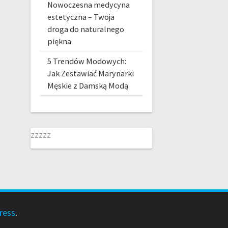
Nowoczesna medycyna
estetyczna – Twoja
droga do naturalnego
piękna
5 Trendów Modowych:
Jak Zestawiać Marynarki
Męskie z Damską Modą
zzzzz
ress
.