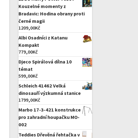
Kouzelné momenty z
Bradavic: Hodina obrany proti
černé magii
1209,00
Kč
Albi Osadníci z Katanu
Kompakt
779,00
Kč
Djeco Spirálová dílna 10
témat
599,00
Kč
Schleich 41462 Velká
dinosauří výzkumná stanice
1799,00
Kč
Marbo 17-3-421 konstrukce
pro zahradní houpačku MO-
002
Teddies Dřevěná řehtačka v