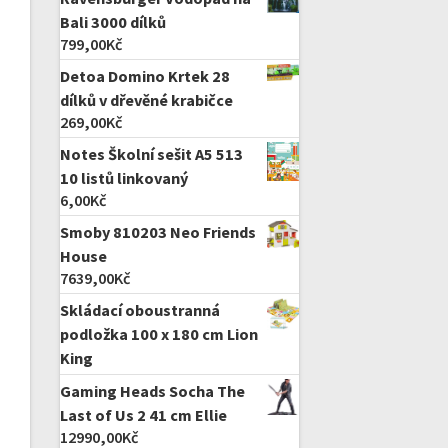
Bali 3000 dílků
799,00
Kč
Detoa Domino Krtek 28
dílků v dřevěné krabičce
269,00
Kč
Notes Školní sešit A5 513
10 listů linkovaný
6,00
Kč
Smoby 810203 Neo Friends
House
7639,00
Kč
Skládací oboustranná
podložka 100 x 180 cm Lion
King
Gaming Heads Socha The
Last of Us 2 41 cm Ellie
12990,00
Kč