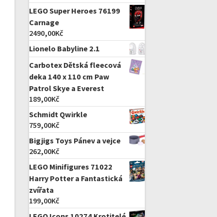
LEGO Super Heroes 76199
Carnage
2490,00
Kč
Lionelo Babyline 2.1
Carbotex Dětská fleecová
deka 140 x 110 cm Paw
Patrol Skye a Everest
189,00
Kč
Schmidt Qwirkle
759,00
Kč
Bigjigs Toys Pánev a vejce
262,00
Kč
LEGO Minifigures 71022
Harry Potter a Fantastická
zvířata
199,00
Kč
LEGO Icons 10274 Krotitelé