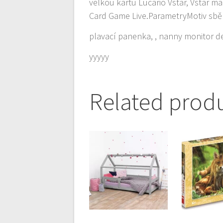
velkou kartu Lucario Vstar, Vstar 
Card Game Live.ParametryMotiv sbě
plavací panenka, , nanny monitor d
yyyyy
Related prod