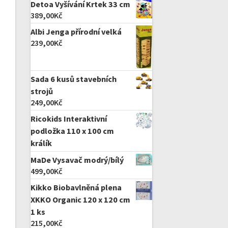
Detoa Vyšívání Krtek 33 cm
389,00
Kč
Albi Jenga přírodní velká
239,00
Kč
Sada 6 kusů stavebních
strojů
249,00
Kč
Ricokids Interaktivní
podložka 110 x 100 cm
králík
MaDe Vysavač modrý/bílý
499,00
Kč
Kikko Biobavlněná plena
XKKO Organic 120 x 120 cm
1 ks
215,00
Kč