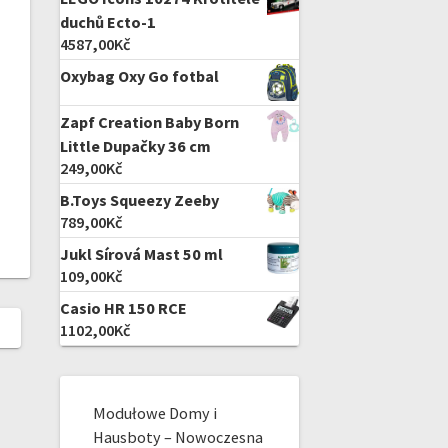
duchů Ecto-1
4587,00
Kč
Oxybag Oxy Go fotbal
Zapf Creation Baby Born
Little Dupačky 36 cm
249,00
Kč
B.Toys Squeezy Zeeby
789,00
Kč
Jukl Sírová Mast 50 ml
109,00
Kč
Casio HR 150 RCE
1102,00
Kč
Modułowe Domy i
Hausboty – Nowoczesna