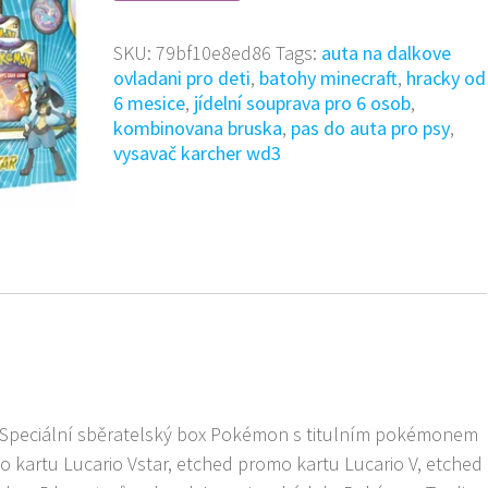
SKU:
79bf10e8ed86
Tags:
auta na dalkove
ovladani pro deti
,
batohy minecraft
,
hracky od
6 mesice
,
jídelní souprava pro 6 osob
,
kombinovana bruska
,
pas do auta pro psy
,
vysavač karcher wd3
peciální sběratelský box Pokémon s titulním pokémonem
mo kartu Lucario Vstar, etched promo kartu Lucario V, etched