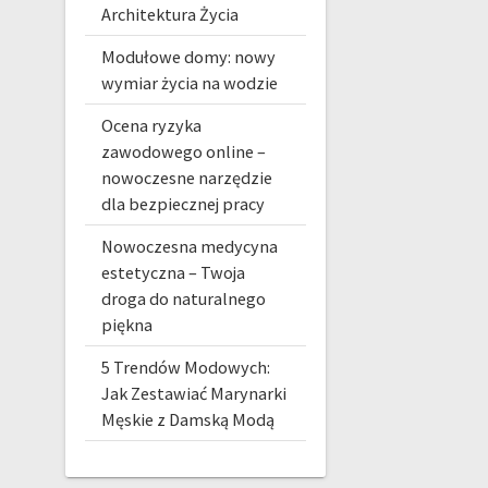
Architektura Życia
Modułowe domy: nowy
wymiar życia na wodzie
Ocena ryzyka
zawodowego online –
nowoczesne narzędzie
dla bezpiecznej pracy
Nowoczesna medycyna
estetyczna – Twoja
droga do naturalnego
piękna
5 Trendów Modowych:
Jak Zestawiać Marynarki
Męskie z Damską Modą