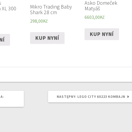
s
Asko Domeček
Mikro Trading Baby
 XL 300
Matyáš
Shark 28 cm
6603,00
Kč
298,00
Kč
KUP NYNÍ
KUP NYNÍ
NÍ
NASTĘPNY
RA:
NASTĘPNY:
LEGO CITY 60223 KOMBAJN
WPIS: