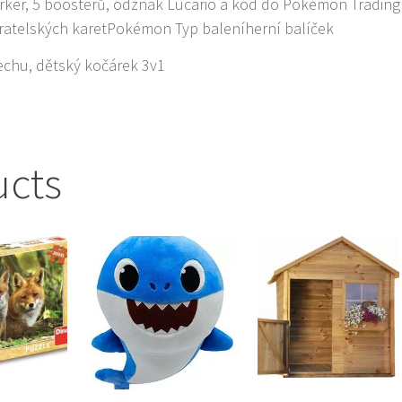
marker, 5 boosterů, odznak Lucario a kód do Pokémon Trading
ratelských karetPokémon Typ baleníherní balíček
echu, dětský kočárek 3v1
ucts