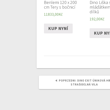
Benlemi 120 x 200
Dino Liška 
cm Tery s bočnicí
mláďátkem
dílků
11833,00
Kč
192,00
Kč
KUP NYNÍ
KUP NY
POPRZEDNI
POPRZEDNI:
DINO EXIT ÚNIKOVÁ H
WPIS:
STRAŠIDELNÁ VILA