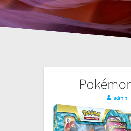
Nawigacja
Pokémon 
wpisu
admin