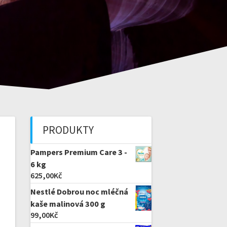
PRODUKTY
Pampers Premium Care 3 -
6 kg
625,00
Kč
Nestlé Dobrou noc mléčná
kaše malinová 300 g
99,00
Kč