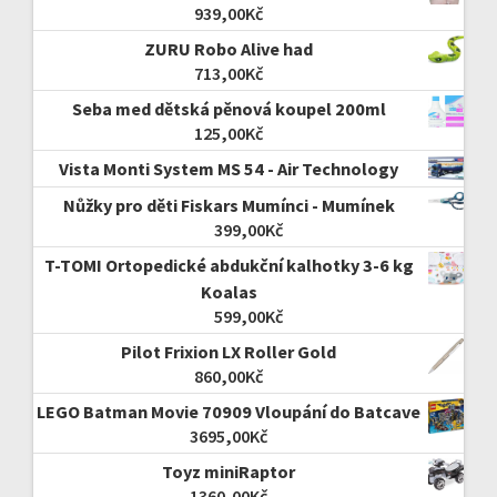
939,00
Kč
ZURU Robo Alive had
713,00
Kč
Seba med dětská pěnová koupel 200ml
125,00
Kč
Vista Monti System MS 54 - Air Technology
Nůžky pro děti Fiskars Mumínci - Mumínek
399,00
Kč
T-TOMI Ortopedické abdukční kalhotky 3-6 kg
Koalas
599,00
Kč
Pilot Frixion LX Roller Gold
860,00
Kč
LEGO Batman Movie 70909 Vloupání do Batcave
3695,00
Kč
Toyz miniRaptor
1360,00
Kč