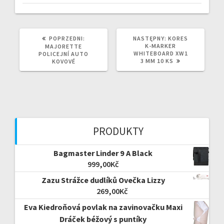
POPRZEDNI
NASTĘPNY
POPRZEDNI:
NASTĘPNY:
KORES
WPIS:
WPIS:
K-MARKER
MAJORETTE
WHITEBOARD XW1
POLICEJNÍ AUTO
3 MM 10 KS
KOVOVÉ
PRODUKTY
Bagmaster Linder 9 A Black
999,00
Kč
Zazu Strážce dudlíků Ovečka Lizzy
269,00
Kč
Eva Kiedroňová povlak na zavinovačku Maxi
Dráček béžový s puntíky