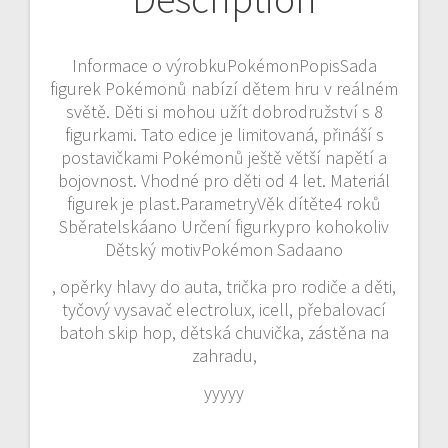
Informace o výrobkuPokémonPopisSada
figurek Pokémonů nabízí dětem hru v reálném
světě. Děti si mohou užít dobrodružství s 8
figurkami. Tato edice je limitovaná, přináší s
postavičkami Pokémonů ještě větší napětí a
bojovnost. Vhodné pro děti od 4 let. Materiál
figurek je plast.ParametryVěk dítěte4 roků
Sběratelskáano Určení figurkypro kohokoliv
Dětský motivPokémon Sadaano
, opěrky hlavy do auta, trička pro rodiče a děti,
tyčový vysavač electrolux, icell, přebalovací
batoh skip hop, dětská chuvička, zástěna na
zahradu,
yyyyy