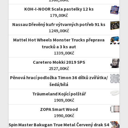
KOH-I-NOOR Scala pastelky 12 ks
179,00
Kč
Nassau Dřevěný kufr výtvarných potřeb 91 ks
1249,00
Kč
Mattel Hot Wheels Monster Trucks přeprava
trucků a 3 ks aut
1339,00
Kč
Caretero Mokki 2019 SPS
2527,00
Kč
Pěnová hrací podložka Timon 36 dílků zvířátka/
šedá/bílá
Träumeland Kojící polštář
1909,00
Kč
ZOPA Smart Wood
1990,00
Kč
Spin Master Bakugan True Metal Červený drak S4