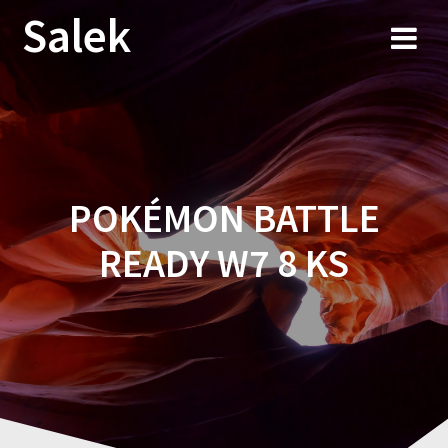
Przejdź
Salek
do
treści
POKÉMON BATTLE
READY W7 8 KS