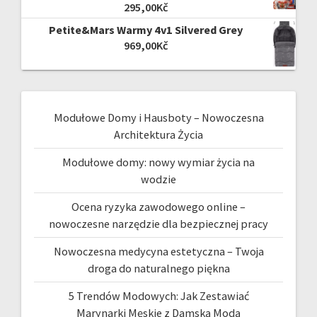
295,00
Kč
Petite&Mars Warmy 4v1 Silvered Grey
969,00
Kč
Modułowe Domy i Hausboty – Nowoczesna
Architektura Życia
Modułowe domy: nowy wymiar życia na
wodzie
Ocena ryzyka zawodowego online –
nowoczesne narzędzie dla bezpiecznej pracy
Nowoczesna medycyna estetyczna – Twoja
droga do naturalnego piękna
5 Trendów Modowych: Jak Zestawiać
Marynarki Męskie z Damską Modą