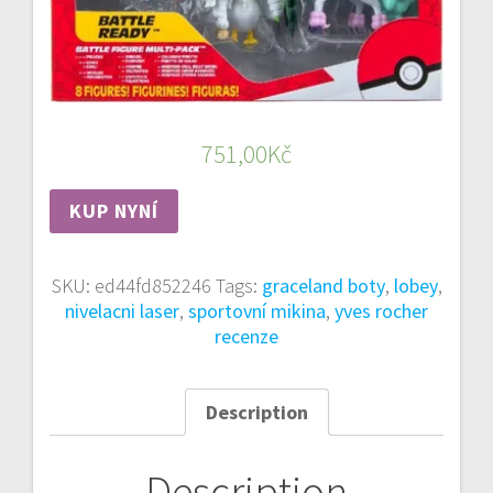
751,00
Kč
KUP NYNÍ
SKU:
ed44fd852246
Tags:
graceland boty
,
lobey
,
nivelacni laser
,
sportovní mikina
,
yves rocher
recenze
Description
Description