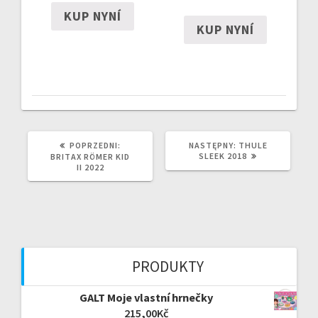
KUP NYNÍ
KUP NYNÍ
POPRZEDNI
NASTĘPNY
POPRZEDNI:
NASTĘPNY:
THULE
WPIS:
WPIS:
SLEEK 2018
BRITAX RÖMER KID
II 2022
PRODUKTY
GALT Moje vlastní hrnečky
215,00
Kč