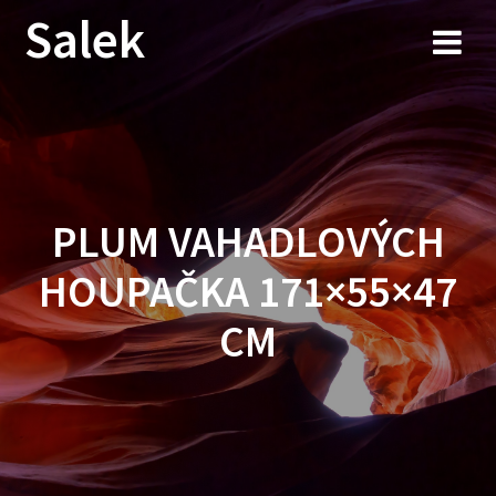
Przejdź
Salek
do
treści
PLUM VAHADLOVÝCH
HOUPAČKA 171×55×47
CM