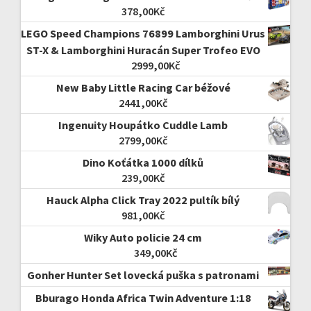
378,00
Kč
LEGO Speed Champions 76899 Lamborghini Urus
ST-X & Lamborghini Huracán Super Trofeo EVO
2999,00
Kč
New Baby Little Racing Car béžové
2441,00
Kč
Ingenuity Houpátko Cuddle Lamb
2799,00
Kč
Dino Koťátka 1000 dílků
239,00
Kč
Hauck Alpha Click Tray 2022 pultík bílý
981,00
Kč
Wiky Auto policie 24 cm
349,00
Kč
Gonher Hunter Set lovecká puška s patronami
Bburago Honda Africa Twin Adventure 1:18