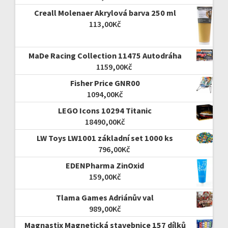
Creall Molenaer Akrylová barva 250 ml
113,00
Kč
MaDe Racing Collection 11475 Autodráha
1159,00
Kč
Fisher Price GNR00
1094,00
Kč
LEGO Icons 10294 Titanic
18490,00
Kč
LW Toys LW1001 základní set 1000 ks
796,00
Kč
EDENPharma ZinOxid
159,00
Kč
Tlama Games Adriánův val
989,00
Kč
Magnastix Magnetická stavebnice 157 dílků