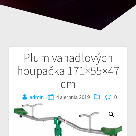
Plum vahadlových
Nawigacja
houpačka 171×55×47
wpisu
cm
admin
4 sierpnia 2019
0