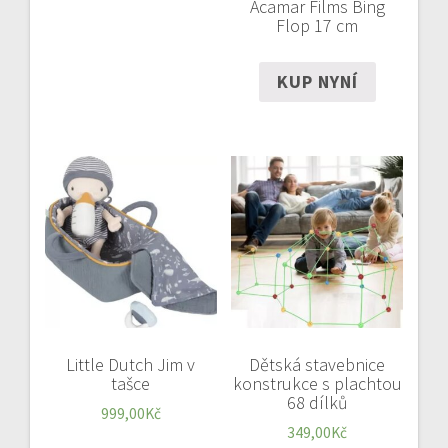
Acamar Films Bing
Flop 17 cm
KUP NYNÍ
Little Dutch Jim v
Dětská stavebnice
tašce
konstrukce s plachtou
68 dílků
999,00
Kč
349,00
Kč