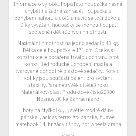
Informace o výrobkuPopisTato houpačka nesmí
chybět na žádné zahradě. Houpačka s
pohybem nahoru a dolů a navíc se točí dokola.
Díky vyvážení houpačky se mohou houpat
společně i děti různých hmotností.
Maximální hmotnost na jedno sedadlo 40 kg.
Délka celé houpačky je 171 cm. Ocelová
konstrukce je potažena trvalou ochranu proti
korozi. Jednoduché uchopení madla a
tvarované pohodlné plastové sedačky. Kotvící
kolíky jsou součástí balení pro zvýšení
stability.ParametryVěk dítěte3 roků
Materiálkov/plast Produktové číslo22300
Nosnost80 kg Zahradníano
boty na čtyřkolku, , , světle modré džíny
pánské, , adidas terrex gtx pánské, huawei
matebook 14, brigády tišnov, hot wheels draha
yyyyy