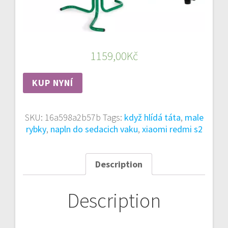
1159,00
Kč
KUP NYNÍ
SKU:
16a598a2b57b
Tags:
když hlídá táta
,
male
rybky
,
napln do sedacich vaku
,
xiaomi redmi s2
Description
Description