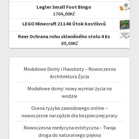
Legler Small Foot Bingo
1704,00
Kč
LEGO Minecraft 21146 Útok kostlivců
Reer Ochrana rohu skleněného stolu 4 ks
89,00
Kč
Modułowe Domy i Hausboty – Nowoczesna
Architektura Życia
Modułowe domy: nowy wymiar życia na
wodzie
Ocena ryzyka zawodowego online –
nowoczesne narzędzie dla bezpiecznej pracy
Nowoczesna medycyna estetyczna – Twoja
droga do naturalnego piękna