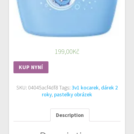
199,00
Kč
KUP NYNÍ
SKU:
04045acf4df8
Tags:
3v1 kocarek
,
dárek 2
roky
,
pastelky obrázek
Description