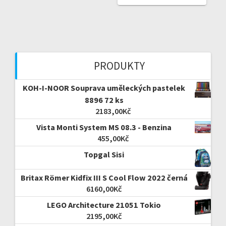
PRODUKTY
KOH-I-NOOR Souprava uměleckých pastelek
8896 72 ks
2183,00
Kč
Vista Monti System MS 08.3 - Benzina
455,00
Kč
Topgal Sisi
Britax Römer Kidfix III S Cool Flow 2022 černá
6160,00
Kč
LEGO Architecture 21051 Tokio
2195,00
Kč