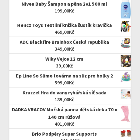
Nivea Baby Šampon a pěna 2v1 500 ml
199,00
Kč
Hencz Toys Textilní knížka šustík kravička
469,00
Kč
ADC Blackfire Brainbox Česká republika
349,00
Kč
Wiky Vejce 12 cm
39,00
Kč
Ep Line So Slime továrna na sliz pro holky 2
599,00
Kč
Kruzzel Hra do vany rybářská síť sada
189,00
Kč
DADKA VRACOV Mořská panna dětská deka 70 x
140 cm růžová
491,00
Kč
Brio Podpěry Super Supports