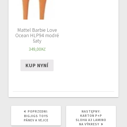
Mattel Barbie Love
Ocean HLP94 modré
šaty
349,00
Kč
KUP NYNÍ
POPRZEDNI
NASTĘPNY
POPRZEDNI:
NASTĘPNY:
WPIS:
WPIS:
KARTON P+P
BIGJIGS TOYS
SLOHA A3 LAMINO
PÁNEV A VEJCE
NA VÝKRESY