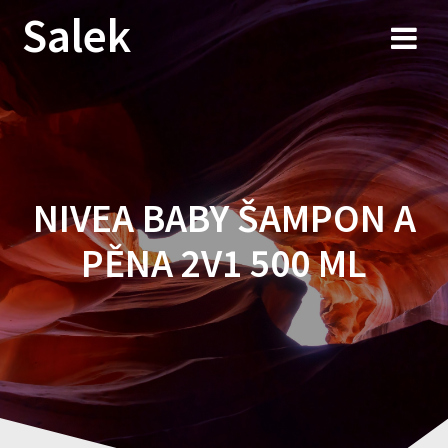
Przejdź
Salek
do
treści
NIVEA BABY ŠAMPON A
PĚNA 2V1 500 ML