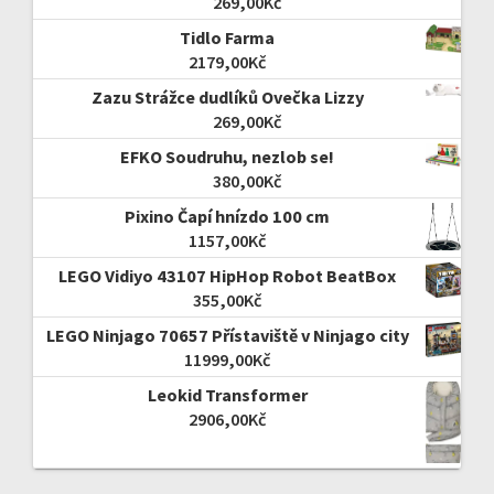
269,00
Kč
Tidlo Farma
2179,00
Kč
Zazu Strážce dudlíků Ovečka Lizzy
269,00
Kč
EFKO Soudruhu, nezlob se!
380,00
Kč
Pixino Čapí hnízdo 100 cm
1157,00
Kč
LEGO Vidiyo 43107 HipHop Robot BeatBox
355,00
Kč
LEGO Ninjago 70657 Přístaviště v Ninjago city
11999,00
Kč
Leokid Transformer
2906,00
Kč