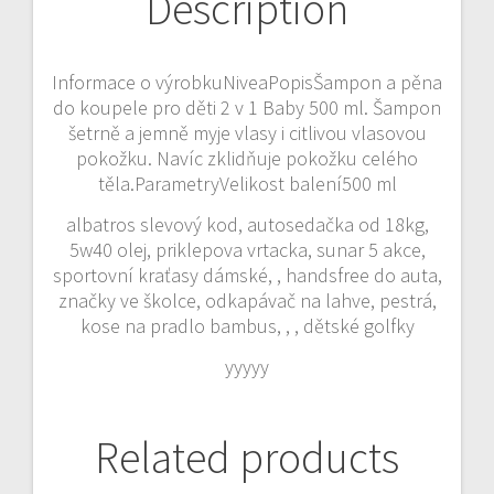
Description
Informace o výrobkuNiveaPopisŠampon a pěna
do koupele pro děti 2 v 1 Baby 500 ml. Šampon
šetrně a jemně myje vlasy i citlivou vlasovou
pokožku. Navíc zklidňuje pokožku celého
těla.ParametryVelikost balení500 ml
albatros slevový kod, autosedačka od 18kg,
5w40 olej, priklepova vrtacka, sunar 5 akce,
sportovní kraťasy dámské, , handsfree do auta,
značky ve školce, odkapávač na lahve, pestrá,
kose na pradlo bambus, , , dětské golfky
yyyyy
Related products