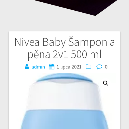
Nivea Baby Šampon a
Nawigacja
pěna 2v1 500 ml
wpisu
admin
1 lipca 2021
0