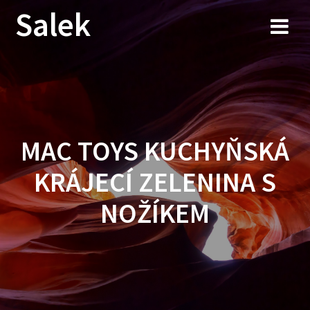
Przejdź
Salek
do
treści
MAC TOYS KUCHYŇSKÁ
KRÁJECÍ ZELENINA S
NOŽÍKEM