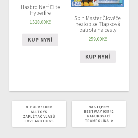
Hasbro Nerf Elite
Hyperfire
Spin Master Člověče
1528,00
Kč
nezlob se Tlapková
patrola na cesty
259,00
Kč
KUP NYNÍ
KUP NYNÍ
POPRZEDNI
NASTĘPNY
POPRZEDNI:
NASTĘPNY:
WPIS:
WPIS:
BESTWAY 93542
ALLTOYS
NAFUKOVACÍ
ZAPLÉTAČ VLASŮ
TRAMPOLÍNA
LOVE AND HUGS