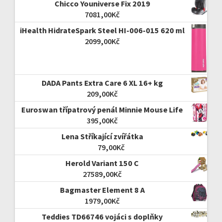
Chicco Youniverse Fix 2019
7081,00
Kč
iHealth HidrateSpark Steel HI-006-015 620 ml
2099,00
Kč
DADA Pants Extra Care 6 XL 16+ kg
209,00
Kč
Euroswan třípatrový penál Minnie Mouse Life
395,00
Kč
Lena Stříkající zvířátka
79,00
Kč
Herold Variant 150 C
27589,00
Kč
Bagmaster Element 8 A
1979,00
Kč
Teddies TD66746 vojáci s doplňky