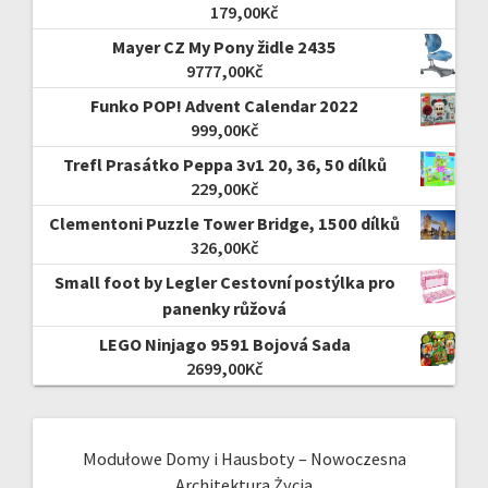
179,00
Kč
Mayer CZ My Pony židle 2435
9777,00
Kč
Funko POP! Advent Calendar 2022
999,00
Kč
Trefl Prasátko Peppa 3v1 20, 36, 50 dílků
229,00
Kč
Clementoni Puzzle Tower Bridge, 1500 dílků
326,00
Kč
Small foot by Legler Cestovní postýlka pro
panenky růžová
LEGO Ninjago 9591 Bojová Sada
2699,00
Kč
Modułowe Domy i Hausboty – Nowoczesna
Architektura Życia