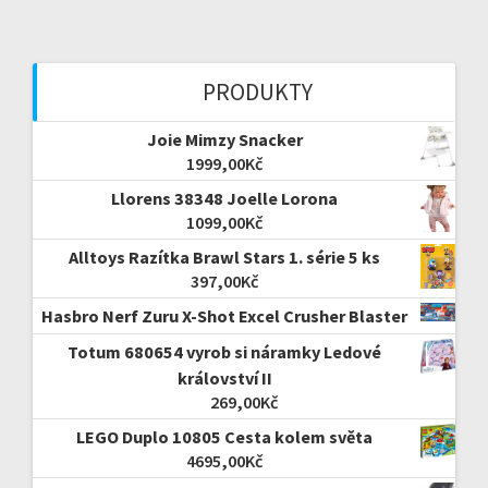
PRODUKTY
Joie Mimzy Snacker
1999,00
Kč
Llorens 38348 Joelle Lorona
1099,00
Kč
Alltoys Razítka Brawl Stars 1. série 5 ks
397,00
Kč
Hasbro Nerf Zuru X-Shot Excel Crusher Blaster
Totum 680654 vyrob si náramky Ledové
království II
269,00
Kč
LEGO Duplo 10805 Cesta kolem světa
4695,00
Kč