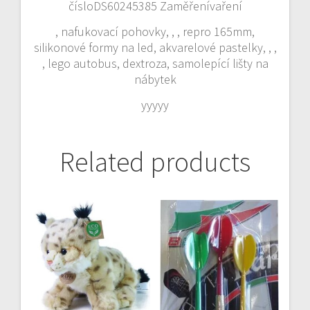
čísloDS60245385 Zaměřenívaření
, nafukovací pohovky, , , repro 165mm,
silikonové formy na led, akvarelové pastelky, , ,
, lego autobus, dextroza, samolepící lišty na
nábytek
yyyyy
Related products