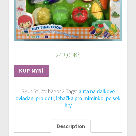
243,00
Kč
KUP NYNÍ
SKU:
5f12fdb2eb42
Tags:
auta na dalkove
ovladani pro deti
,
lehačka pro miminko
,
pejsek
hry
Description