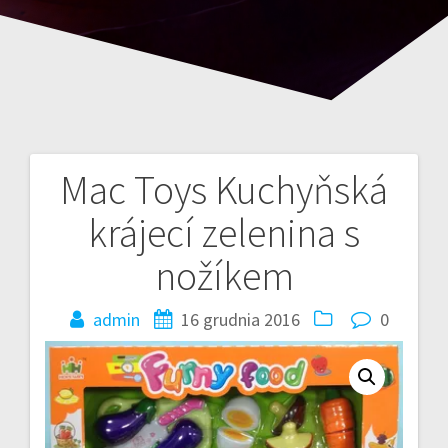
Mac Toys Kuchyňská
Nawigacja
krájecí zelenina s
wpisu
nožíkem
admin
16 grudnia 2016
0