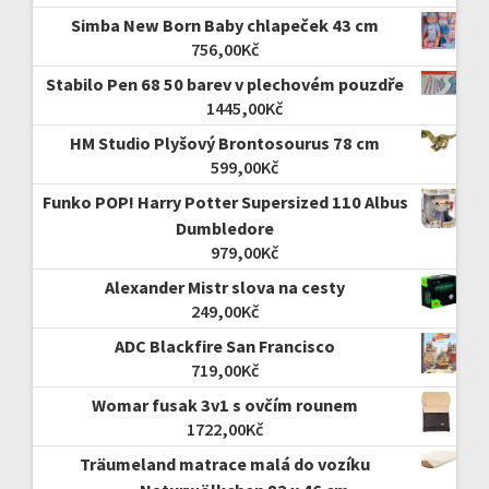
Simba New Born Baby chlapeček 43 cm
756,00
Kč
Stabilo Pen 68 50 barev v plechovém pouzdře
1445,00
Kč
HM Studio Plyšový Brontosourus 78 cm
599,00
Kč
Funko POP! Harry Potter Supersized 110 Albus
Dumbledore
979,00
Kč
Alexander Mistr slova na cesty
249,00
Kč
ADC Blackfire San Francisco
719,00
Kč
Womar fusak 3v1 s ovčím rounem
1722,00
Kč
Träumeland matrace malá do vozíku