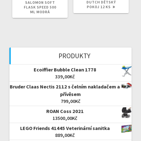
WPIS:
WPIS:
DUTCH DĚTSKÝ
SALOMON SOFT
POKOJ 12 KS
FLASK SPEED 500
ML MODRÁ
PRODUKTY
Ecoiffier Bubble Clean 1778
339,00
Kč
Bruder Claas Nectis 2112 s čelním nakladačem a
přívěsem
799,00
Kč
ROAN Coss 2021
13500,00
Kč
LEGO Friends 41445 Veterinární sanitka
889,00
Kč