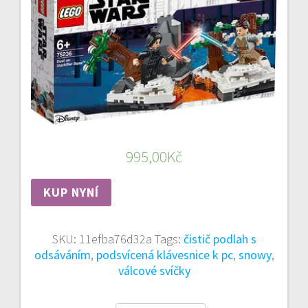
995,00
Kč
KUP NYNÍ
SKU:
11efba76d32a
Tags:
čistič podlah s
odsáváním
,
podsvícená klávesnice k pc
,
snowy
,
válcové svíčky