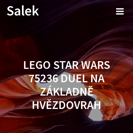
Przejdź
Salek
do
treści
LEGO STAR WARS
75236 DUEL NA
ZÁKLADNĚ
HVĚZDOVRAH