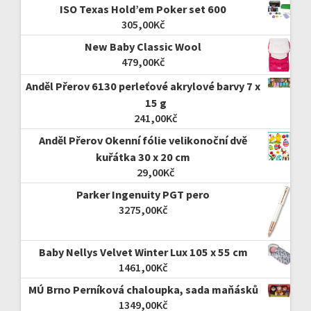
ISO Texas Hold’em Poker set 600
305,00
Kč
New Baby Classic Wool
479,00
Kč
Anděl Přerov 6130 perleťové akrylové barvy 7 x
15 g
241,00
Kč
Anděl Přerov Okenní fólie velikonoční dvě
kuřátka 30 x 20 cm
29,00
Kč
Parker Ingenuity PGT pero
3275,00
Kč
Baby Nellys Velvet Winter Lux 105 x 55 cm
1461,00
Kč
MÚ Brno Perníková chaloupka, sada maňásků
1349,00
Kč