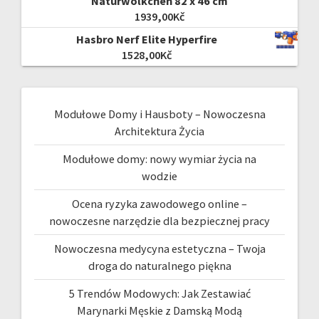
Naturwölkchen 82 x 46 cm
1939,00
Kč
Hasbro Nerf Elite Hyperfire
1528,00
Kč
Modułowe Domy i Hausboty – Nowoczesna
Architektura Życia
Modułowe domy: nowy wymiar życia na
wodzie
Ocena ryzyka zawodowego online –
nowoczesne narzędzie dla bezpiecznej pracy
Nowoczesna medycyna estetyczna – Twoja
droga do naturalnego piękna
5 Trendów Modowych: Jak Zestawiać
Marynarki Męskie z Damską Modą