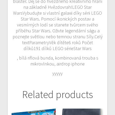
blaster. Dej se do hvězdného kreativního hraní
na základně Hvězdovrah!LEGO Star
WarsVybudujte si vlastní galaxii díky sérii LEGO
Star Wars. Pomocí ikonických postav a
vesmírných lodí se stanete tvůrcem svého
příběhu Star Wars. Oživte legendární ságu a
poznejte světlou nebo temnou stranu Síly.Celý
textParametryVěk dítěte6 roků Počet
dílků191 dílků LEGO sérieStar Wars
, bílá riflová bunda, kombinovaná trouba s
mikrovlnkou, airdrop iphone
yyyyy
Related products