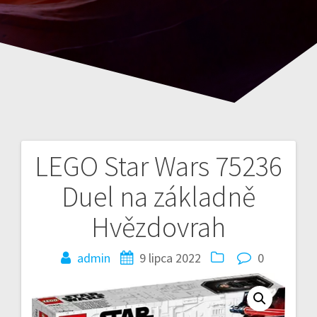
LEGO Star Wars 75236
Nawigacja
Duel na základně
wpisu
Hvězdovrah
admin
9 lipca 2022
0