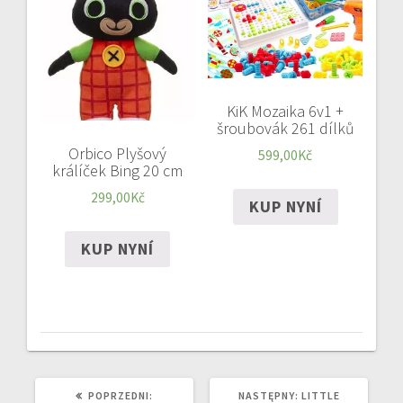
KiK Mozaika 6v1 +
šroubovák 261 dílků
Orbico Plyšový
599,00
Kč
králíček Bing 20 cm
299,00
Kč
KUP NYNÍ
KUP NYNÍ
POPRZEDNI
NASTĘPNY
POPRZEDNI:
NASTĘPNY:
LITTLE