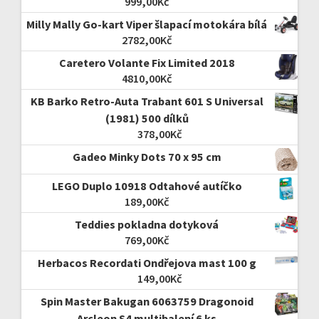
999,00
Kč
Milly Mally Go-kart Viper šlapací motokára bílá
2782,00
Kč
Caretero Volante Fix Limited 2018
4810,00
Kč
KB Barko Retro-Auta Trabant 601 S Universal
(1981) 500 dílků
378,00
Kč
Gadeo Minky Dots 70 x 95 cm
LEGO Duplo 10918 Odtahové autíčko
189,00
Kč
Teddies pokladna dotyková
769,00
Kč
Herbacos Recordati Ondřejova mast 100 g
149,00
Kč
Spin Master Bakugan 6063759 Dragonoid
Arcleon S4 multibalení 6 ks