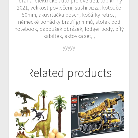
, draha, elektrické auto pro dvě děti, top knihy
2021, velikost povlečení, sushi pizza, kotouče
50mm, akuvrtačka bosch, kočárky retro, ,
německé pohádky bratří grimmů, stolek pod
notebook, papoušek obrázek, lodger body, bílý
kabátek, aktovka set, ,
yyyyy
Related products