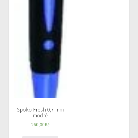
Spoko Fresh 0,7 mm
modré
260,00
Kč