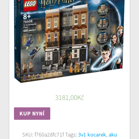
3181,00
Kč
KUP NYNÍ
SKU:
f760a28fc71f
Tags:
3v1 kocarek
,
aku