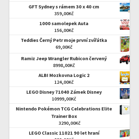
GFT Sydney s rámem 30 x 40 cm
359,00
Kč
1000 samolepek Auta
156,00
Kč
Teddies Černý Petr moje první zvířátka
69,00
Kč
Ramiz Jeep Wrangler Rubicon červený
8998,00
Kč
ALBI Mozkovna Logic 2
124,00
Kč
LEGO Disney 71040 Zámek Disney
10999,00
Kč
Nintendo Pokémon TCG Celebrations Elite
Trainer Box
3290,00
Kč
LEGO Classic 11021 90 let hraní