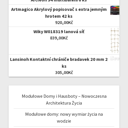
Artmagico Akrylový popisovač s extra jemným
hrotem 42 ks
920,00
Kč
Wiky W018319 lanová síť
839,00
Kč
Lansinoh Kontaktní chrániče bradavek 20 mm 2
ks
305,00
Kč
Modułowe Domy i Hausboty – Nowoczesna
Architektura Życia
Modułowe domy: nowy wymiar życia na
wodzie