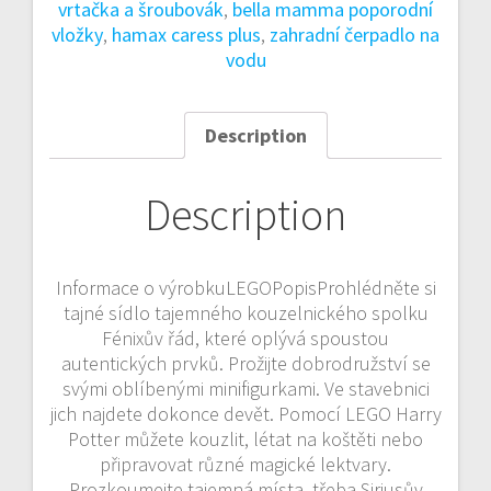
vrtačka a šroubovák
,
bella mamma poporodní
vložky
,
hamax caress plus
,
zahradní čerpadlo na
vodu
Description
Description
Informace o výrobkuLEGOPopisProhlédněte si
tajné sídlo tajemného kouzelnického spolku
Fénixův řád, které oplývá spoustou
autentických prvků. Prožijte dobrodružství se
svými oblíbenými minifigurkami. Ve stavebnici
jich najdete dokonce devět. Pomocí LEGO Harry
Potter můžete kouzlit, létat na koštěti nebo
připravovat různé magické lektvary.
Prozkoumejte tajemná místa, třeba Siriusův