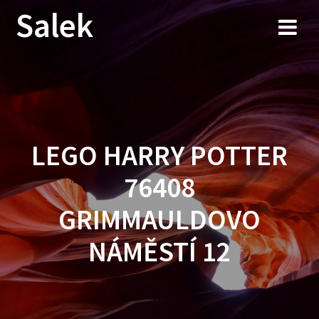
Przejdź
Salek
do
treści
LEGO HARRY POTTER
76408
GRIMMAULDOVO
NÁMĚSTÍ 12