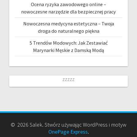
Ocena ryzyka zawodowego online –
nowoczesne narzędzie dla bezpiecznej pracy
Nowoczesna medycyna estetyczna – Twoja
droga do naturalnego piękna
5 Trendów Modowych: Jak Zestawiać
Marynarki Męskie z Damską Modą
zzzzz
© 2026 Salek. Stwórz używając WordPress i motyw
OnePage Express
.