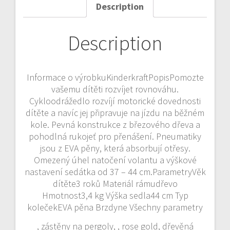
Description
Description
Informace o výrobkuKinderkraftPopisPomozte
vašemu dítěti rozvíjet rovnováhu.
Cykloodrážedlo rozvíjí motorické dovednosti
dítěte a navíc jej připravuje na jízdu na běžném
kole. Pevná konstrukce z březového dřeva a
pohodlná rukojeť pro přenášení. Pneumatiky
jsou z EVA pěny, která absorbují otřesy.
Omezený úhel natočení volantu a výškové
nastavení sedátka od 37 – 44 cm.ParametryVěk
dítěte3 roků Materiál rámudřevo
Hmotnost3,4 kg Výška sedla44 cm Typ
kolečekEVA pěna Brzdyne Všechny parametry
, zástěny na pergoly, , rose gold, dřevěná