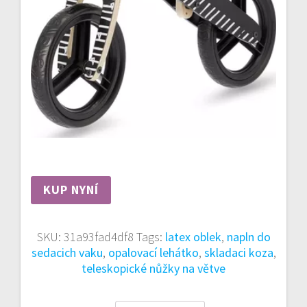
KUP NYNÍ
SKU:
31a93fad4df8
Tags:
latex oblek
,
napln do
sedacich vaku
,
opalovací lehátko
,
skladaci koza
,
teleskopické nůžky na větve