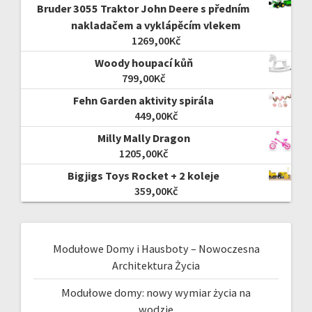
Bruder 3055 Traktor John Deere s předním
nakladačem a vyklápěcím vlekem
1269,00
Kč
Woody houpací kůň
799,00
Kč
Fehn Garden aktivity spirála
449,00
Kč
Milly Mally Dragon
1205,00
Kč
Bigjigs Toys Rocket + 2 koleje
359,00
Kč
Modułowe Domy i Hausboty – Nowoczesna
Architektura Życia
Modułowe domy: nowy wymiar życia na
wodzie