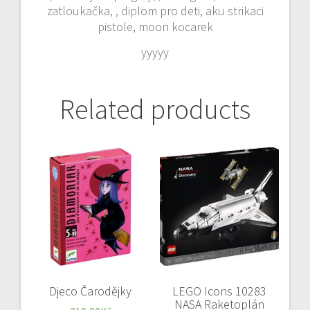
zatloukačka, , diplom pro deti, aku strikaci
pistole, moon kocarek
yyyyy
Related products
Djeco Čarodějky
LEGO Icons 10283
NASA Raketoplán