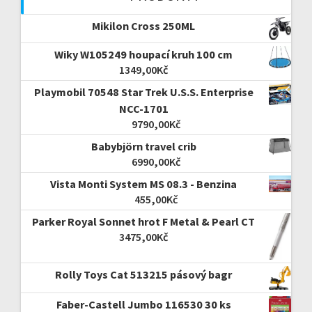
Mikilon Cross 250ML
Wiky W105249 houpací kruh 100 cm
1349,00
Kč
Playmobil 70548 Star Trek U.S.S. Enterprise
NCC-1701
9790,00
Kč
Babybjörn travel crib
6990,00
Kč
Vista Monti System MS 08.3 - Benzina
455,00
Kč
Parker Royal Sonnet hrot F Metal & Pearl CT
3475,00
Kč
Rolly Toys Cat 513215 pásový bagr
Faber-Castell Jumbo 116530 30 ks