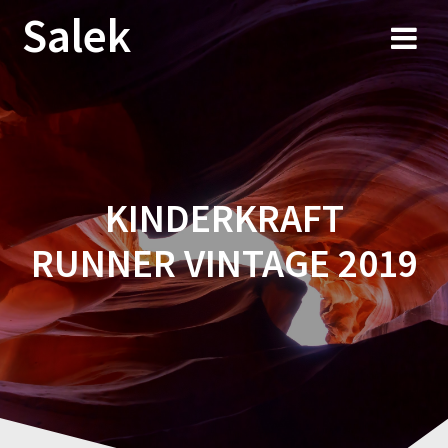
Przejdź
Salek
do
treści
KINDERKRAFT
RUNNER VINTAGE 2019