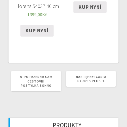
Llorens 54037 40 cm
KUP NYNÍ
1399,00
Kč
KUP NYNÍ
POPRZEDNI
NASTĘPNY
POPRZEDNI:
CAM
NASTĘPNY:
CASIO
WPIS:
WPIS:
FX-82ES PLUS
CESTOVNÍ
POSTÝLKA SONNO
PRODUKTY