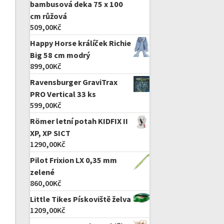
bambusová deka 75 x 100
cm růžová
509,00
Kč
Happy Horse králíček Richie
Big 58 cm modrý
899,00
Kč
Ravensburger GraviTrax
PRO Vertical 33 ks
599,00
Kč
Römer letní potah KIDFIX II
XP, XP SICT
1290,00
Kč
Pilot Frixion LX 0,35 mm
zelené
860,00
Kč
Little Tikes Pískoviště želva
1209,00
Kč