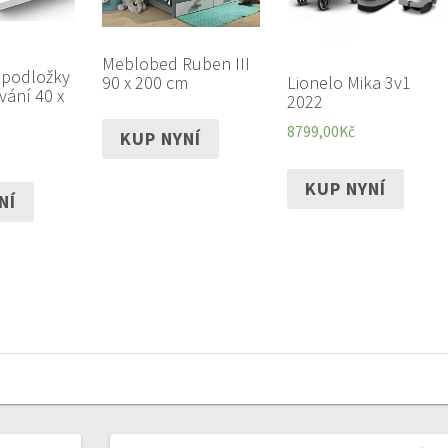
Meblobed Ruben III
 podložky
Lionelo Mika 3v1
90 x 200 cm
vání 40 x
2022
8799,00
Kč
KUP NYNÍ
KUP NYNÍ
NÍ