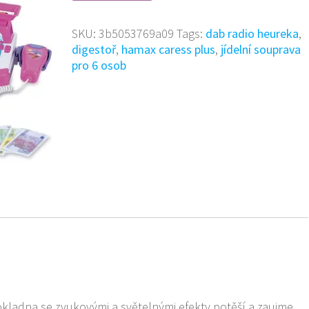
SKU:
3b5053769a09
Tags:
dab radio heureka
,
digestoř
,
hamax caress plus
,
jídelní souprava
pro 6 osob
ladna se zvukovými a světelnými efekty potěší a zaujme