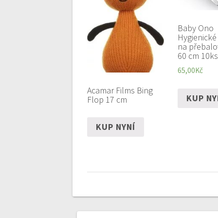
Baby Ono
Hygienické
na přebalo
60 cm 10ks
65,00
Kč
Acamar Films Bing
KUP NY
Flop 17 cm
KUP NYNÍ