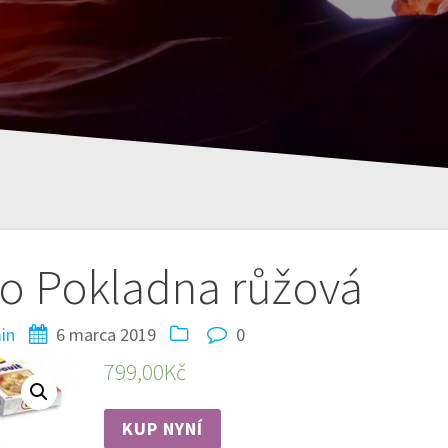
o Pokladna růžová
in
6 marca 2019
0
799,00
Kč
KUP NYNÍ