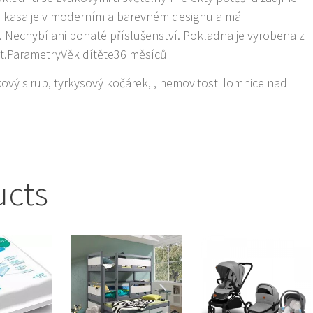
 kasa je v moderním a barevném designu a má
 Nechybí ani bohaté příslušenství. Pokladna je vyrobena z
let.ParametryVěk dítěte36 měsíců
lkový sirup, tyrkysový kočárek, , nemovitosti lomnice nad
ucts