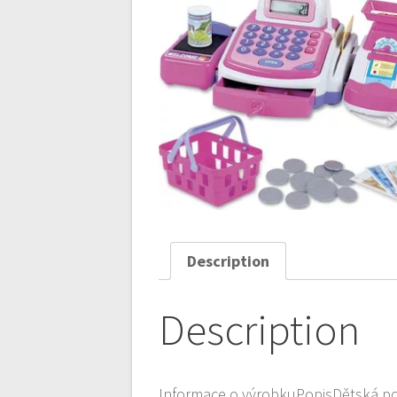
Description
Description
Informace o výrobkuPopisDětská pok