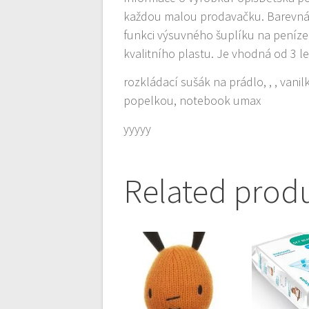
každou malou prodavačku. Barevná
funkci výsuvného šuplíku na peníze.
kvalitního plastu. Je vhodná od 3 
rozkládací sušák na prádlo, , , vani
popelkou, notebook umax
yyyyy
Related prod