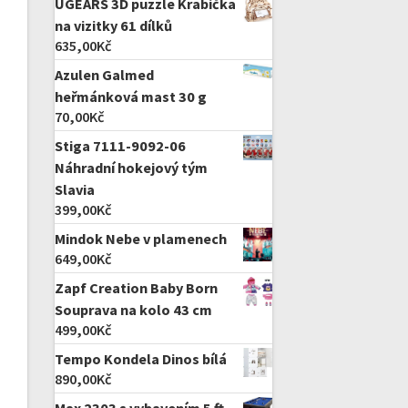
UGEARS 3D puzzle Krabička
na vizitky 61 dílků
635,00
Kč
Azulen Galmed
heřmánková mast 30 g
70,00
Kč
Stiga 7111-9092-06
Náhradní hokejový tým
Slavia
399,00
Kč
Mindok Nebe v plamenech
649,00
Kč
Zapf Creation Baby Born
Souprava na kolo 43 cm
499,00
Kč
Tempo Kondela Dinos bílá
890,00
Kč