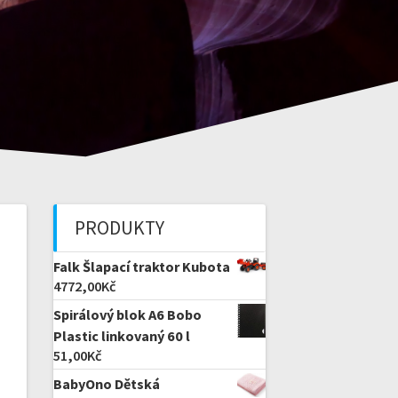
PRODUKTY
Falk Šlapací traktor Kubota
4772,00
Kč
Spirálový blok A6 Bobo
Plastic linkovaný 60 l
51,00
Kč
BabyOno Dětská