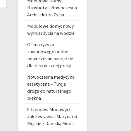
Modułowe Domy i
Hausboty – Nowoczesna
Architektura Życia
Modułowe domy: nowy
wymiar życia na wodzie
Ocena ryzyka
zawodowego online –
nowoczesne narzędzie
dla bezpiecznej pracy
Nowoczesna medycyna
estetyczna – Twoja
droga do naturalnego
piękna
5 Trendów Modowych:
Jak Zestawiać Marynarki
Męskie z Damską Modą