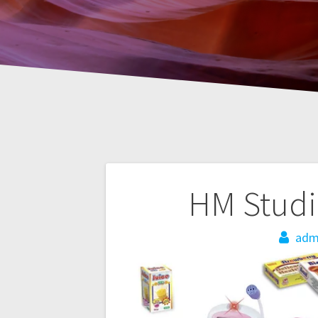
Nawigacja
HM Studi
wpisu
adm