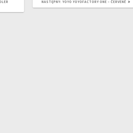
NASTĘPNY
DLER
NASTĘPNY:
YOYO YOYOFACTORY ONE – ČERVENÉ
WPIS: