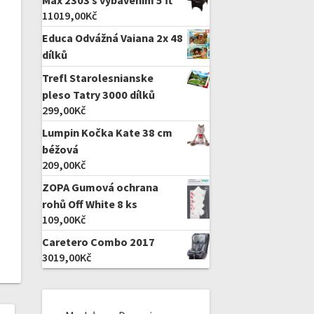
Max 2303 s vybavením 5 ft
11019,00
Kč
Educa Odvážná Vaiana 2x 48
dílků
Trefl Starolesnianske
pleso Tatry 3000 dílků
299,00
Kč
Lumpin Kočka Kate 38 cm
béžová
209,00
Kč
ZOPA Gumová ochrana
rohů Off White 8 ks
109,00
Kč
Caretero Combo 2017
3019,00
Kč