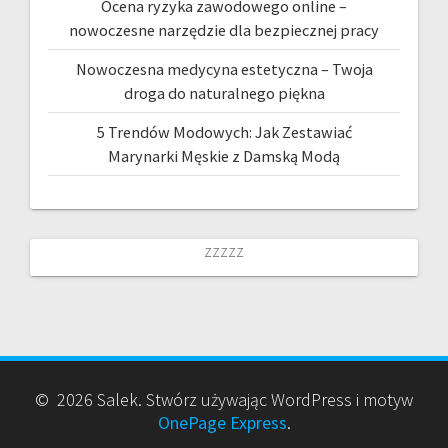
Ocena ryzyka zawodowego online –
nowoczesne narzędzie dla bezpiecznej pracy
Nowoczesna medycyna estetyczna – Twoja
droga do naturalnego piękna
5 Trendów Modowych: Jak Zestawiać
Marynarki Męskie z Damską Modą
zzzzz
© 2026 Salek. Stwórz używając WordPress i motyw
OnePage Express
.