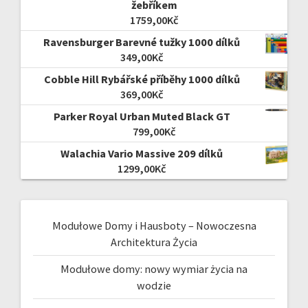
žebříkem
1759,00
Kč
Ravensburger Barevné tužky 1000 dílků
349,00
Kč
Cobble Hill Rybářské příběhy 1000 dílků
369,00
Kč
Parker Royal Urban Muted Black GT
799,00
Kč
Walachia Vario Massive 209 dílků
1299,00
Kč
Modułowe Domy i Hausboty – Nowoczesna
Architektura Życia
Modułowe domy: nowy wymiar życia na
wodzie