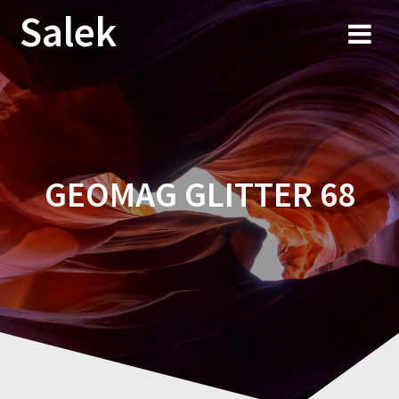
Przejdź
Salek
do
treści
GEOMAG GLITTER 68