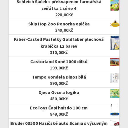
Schleich Sáček s překvapením farmářská
zvířátka L série 4
228,00
Kč
Skip Hop Zoo Ponorka opička
349,00
Kč
Faber-Castell Pastelky Goldfaber plechová
krabička 12 barev
310,00
Kč
Castorland Koně 1000 dílků
199,00
Kč
Tempo Kondela Dinos bílá
890,00
Kč
Djeco Ovce a logika
450,00
Kč
EcoToys Čapí hnízdo 100 cm
849,00
Kč
Bruder 03590 Hasičské auto Scania s výsuvným