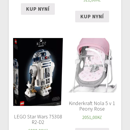
KUP NYNÍ
KUP NYNÍ
Kinderkraft Nola 5 v 1
Peony Rose
LEGO Star Wars 75308
2051,00
Kč
R2-D2