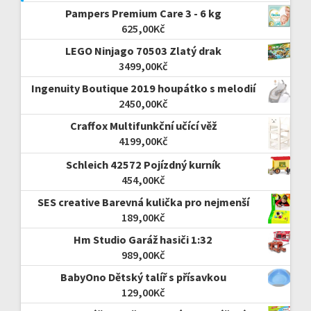
Pampers Premium Care 3 - 6 kg
625,00
Kč
LEGO Ninjago 70503 Zlatý drak
3499,00
Kč
Ingenuity Boutique 2019 houpátko s melodií
2450,00
Kč
Craffox Multifunkční učící věž
4199,00
Kč
Schleich 42572 Pojízdný kurník
454,00
Kč
SES creative Barevná kulička pro nejmenší
189,00
Kč
Hm Studio Garáž hasiči 1:32
989,00
Kč
BabyOno Dětský talíř s přísavkou
129,00
Kč