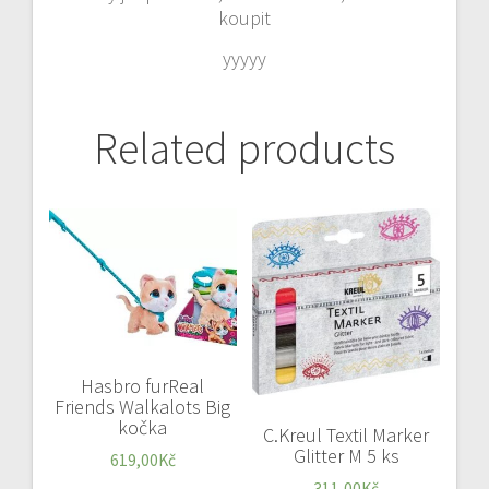
koupit
yyyyy
Related products
Hasbro furReal
Friends Walkalots Big
kočka
C.Kreul Textil Marker
Glitter M 5 ks
619,00
Kč
311,00
Kč