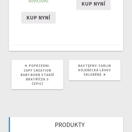
6099,00
Kč
KUP NYNÍ
KUP NYNÍ
POPRZEDNI
NASTĘPNY
POPRZEDNI:
NASTĘPNY:
FARLIN
WPIS:
WPIS:
KOJENECKÁ LÁHEV
ZAPF CREATION
SKLENĚNÁ
BABY BORN STARŠÍ
BRATŘÍČEK S
ČEPICÍ
PRODUKTY