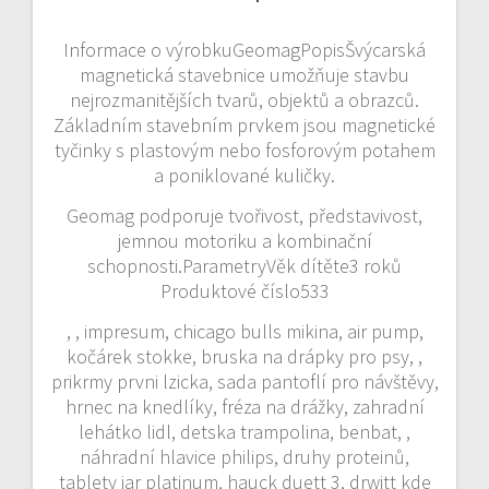
Informace o výrobkuGeomagPopisŠvýcarská
magnetická stavebnice umožňuje stavbu
nejrozmanitějších tvarů, objektů a obrazců.
Základním stavebním prvkem jsou magnetické
tyčinky s plastovým nebo fosforovým potahem
a poniklované kuličky.
Geomag podporuje tvořivost, představivost,
jemnou motoriku a kombinační
schopnosti.ParametryVěk dítěte3 roků
Produktové číslo533
, , impresum, chicago bulls mikina, air pump,
kočárek stokke, bruska na drápky pro psy, ,
prikrmy prvni lzicka, sada pantoflí pro návštěvy,
hrnec na knedlíky, fréza na drážky, zahradní
lehátko lidl, detska trampolina, benbat, ,
náhradní hlavice philips, druhy proteinů,
tablety jar platinum, hauck duett 3, drwitt kde