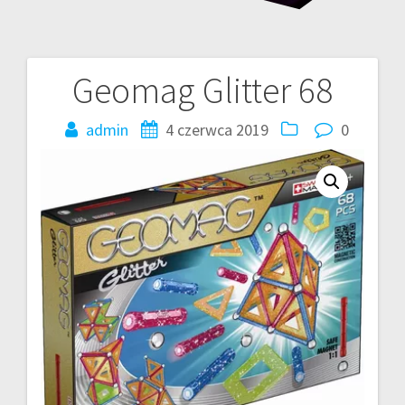
Geomag Glitter 68
Nawigacja
wpisu
admin
4 czerwca 2019
0