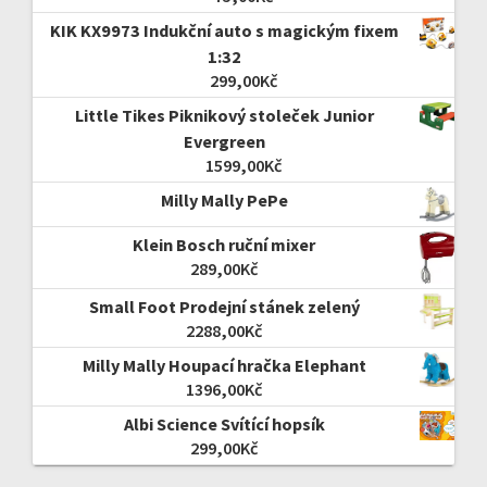
KIK KX9973 Indukční auto s magickým fixem
1:32
299,00
Kč
Little Tikes Piknikový stoleček Junior
Evergreen
1599,00
Kč
Milly Mally PePe
Klein Bosch ruční mixer
289,00
Kč
Small Foot Prodejní stánek zelený
2288,00
Kč
Milly Mally Houpací hračka Elephant
1396,00
Kč
Albi Science Svítící hopsík
299,00
Kč