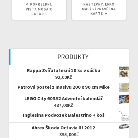
POPRZEDNI
NASTĘPNY
POPRZEDNI:
NASTĘPNY:
EFKO
WPIS:
WPIS:
MALÝ VÝPRAVČÍ NA
VISTA MOSAIC
KARTĚ
COLOR 1
PRODUKTY
Rappa Zvířata lesní 10 ks v sáčku
92,00
Kč
Patrová postel z masivu 200 x 90 cm Mike
LEGO City 60352 Adventní kalendář
487,00
Kč
Inglesina Podvozek Balestrino + koš
Abrex Škoda Octavia III 2012
395,00
Kč