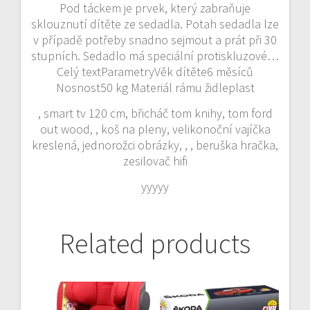
Pod táckem je prvek, který zabraňuje
sklouznutí dítěte ze sedadla. Potah sedadla lze
v případě potřeby snadno sejmout a prát při 30
stupních. Sedadlo má speciální protiskluzové…
Celý textParametryVěk dítěte6 měsíců
Nosnost50 kg Materiál rámu židleplast
, smart tv 120 cm, břicháč tom knihy, tom ford
out wood, , koš na pleny, velikonoční vajíčka
kreslená, jednorožci obrázky, , , beruška hračka,
zesilovač hifi
yyyyy
Related products