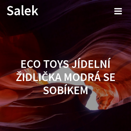
Przejdź
Salek
do
treści
ECO TOYS JÍDELNÍ
ŽIDLIČKA MODRÁ SE
SOBÍKEM