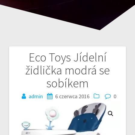
Eco Toys Jídelní
Nawigacja
židlička modrá se
wpisu
sobíkem
admin
6 czerwca 2016
0