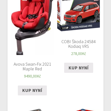
COBI Škoda 24584
Kodiaq VRS
278,00
Kč
Avova Swan-Fix 2021
KUP NYNÍ
Maple Red
9490,00
Kč
KUP NYNÍ