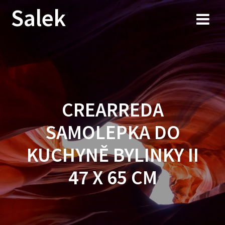
Przejdź
Salek
do
treści
CREARREDA
SAMOLEPKA DO
KUCHYNĚ BYLINKY II
47 X 65 CM