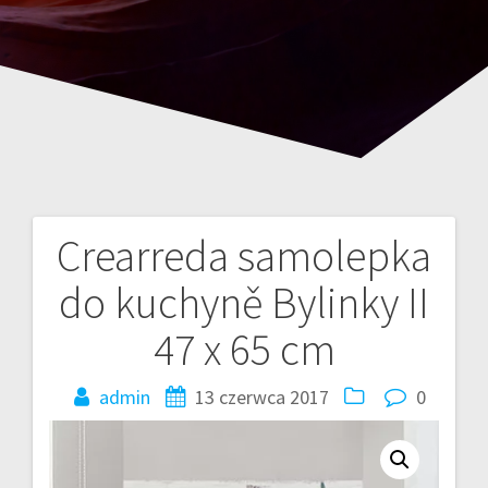
Crearreda samolepka
Nawigacja
do kuchyně Bylinky II
wpisu
47 x 65 cm
admin
13 czerwca 2017
0