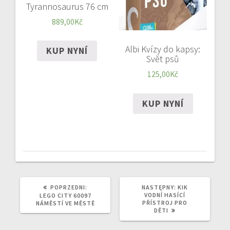
Tyrannosaurus 76 cm
889,00
Kč
Albi Kvízy do kapsy:
KUP NYNÍ
Svět psů
125,00
Kč
KUP NYNÍ
POPRZEDNI
NASTĘPNY
POPRZEDNI:
NASTĘPNY:
KIK
WPIS:
WPIS:
VODNÍ HASÍCÍ
LEGO CITY 60097
PŘÍSTROJ PRO
NÁMĚSTÍ VE MĚSTĚ
DĚTI