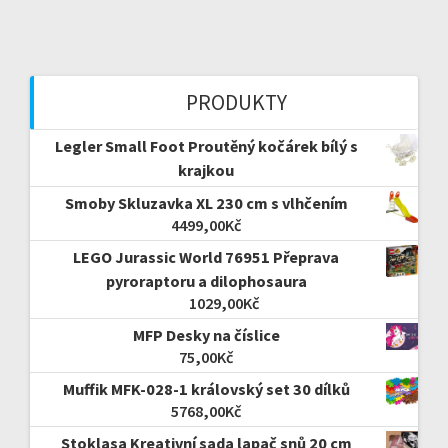
PRODUKTY
Legler Small Foot Proutěný kočárek bílý s
krajkou
Smoby Skluzavka XL 230 cm s vlhčením
4499,00
Kč
LEGO Jurassic World 76951 Přeprava
pyroraptoru a dilophosaura
1029,00
Kč
MFP Desky na číslice
75,00
Kč
Muffik MFK-028-1 královský set 30 dílků
5768,00
Kč
Stoklasa Kreativní sada lapač snů 20 cm