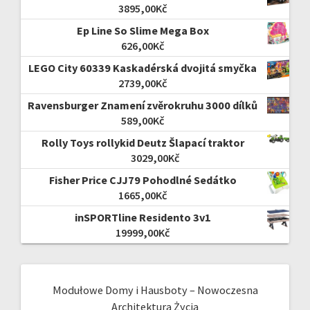
3895,00
Kč
Ep Line So Slime Mega Box
626,00
Kč
LEGO City 60339 Kaskadérská dvojitá smyčka
2739,00
Kč
Ravensburger Znamení zvěrokruhu 3000 dílků
589,00
Kč
Rolly Toys rollykid Deutz Šlapací traktor
3029,00
Kč
Fisher Price CJJ79 Pohodlné Sedátko
1665,00
Kč
inSPORTline Residento 3v1
19999,00
Kč
Modułowe Domy i Hausboty – Nowoczesna
Architektura Życia