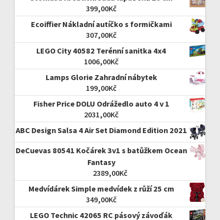
399,00
Kč
Ecoiffier Nákladní autíčko s formičkami
307,00
Kč
LEGO City 40582 Terénní sanitka 4x4
1006,00
Kč
Lamps Glorie Zahradní nábytek
199,00
Kč
Fisher Price DOLU Odrážedlo auto 4 v 1
2031,00
Kč
ABC Design Salsa 4 Air Set Diamond Edition 2021
DeCuevas 80541 Kočárek 3v1 s batůžkem Ocean
Fantasy
2389,00
Kč
Medvídárek Simple medvídek z růží 25 cm
349,00
Kč
LEGO Technic 42065 RC pásový závoďák