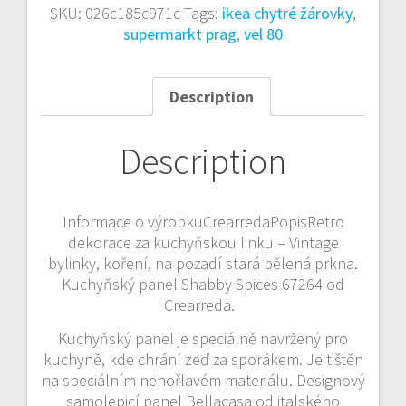
SKU:
026c185c971c
Tags:
ikea chytré žárovky
,
supermarkt prag
,
vel 80
Description
Description
Informace o výrobkuCrearredaPopisRetro
dekorace za kuchyňskou linku – Vintage
bylinky, koření, na pozadí stará bělená prkna.
Kuchyňský panel Shabby Spices 67264 od
Crearreda.
Kuchyňský panel je speciálně navržený pro
kuchyně, kde chrání zeď za sporákem. Je tištěn
na speciálním nehořlavém materiálu. Designový
samolepicí panel Bellacasa od italského