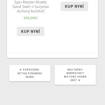
Spin Master Kinetic
KUP NYNÍ
Sand Swirl n Surprise
duhový kolotoč
699,00
Kč
KUP NYNÍ
POPRZEDNI
NASTĘPNY
POPRZEDNI:
NASTĘPNY:
WPIS:
WPIS:
MINIROCKET
DETOA PYRAMIDA
MOTORS SHARK
ŠAŠEK
200T