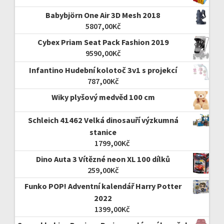
Babybjörn One Air 3D Mesh 2018
5807,00
Kč
Cybex Priam Seat Pack Fashion 2019
9590,00
Kč
Infantino Hudební kolotoč 3v1 s projekcí
787,00
Kč
Wiky plyšový medvěd 100 cm
Schleich 41462 Velká dinosauří výzkumná
stanice
1799,00
Kč
Dino Auta 3 Vítězné neon XL 100 dílků
259,00
Kč
Funko POP! Adventní kalendář Harry Potter
2022
1399,00
Kč