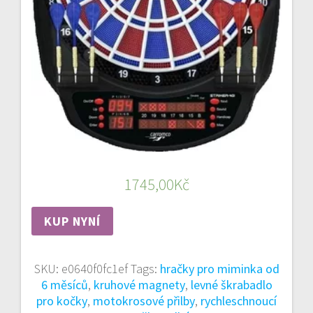
1745,00
Kč
KUP NYNÍ
SKU:
e0640f0fc1ef
Tags:
hračky pro miminka od
6 měsíců
,
kruhové magnety
,
levné škrabadlo
pro kočky
,
motokrosové přilby
,
rychleschnoucí