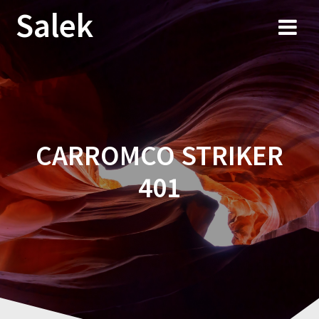
Przejdź
Salek
do
treści
CARROMCO STRIKER
401