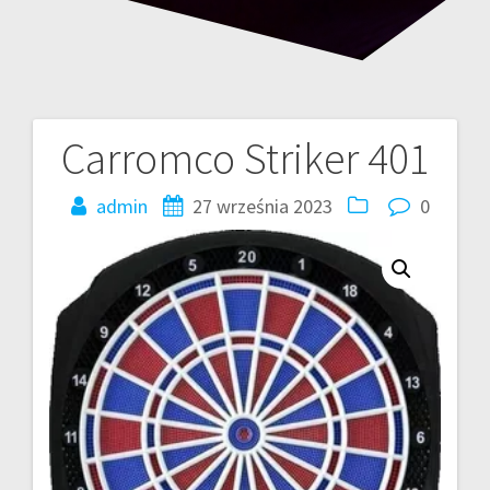
Carromco Striker 401
Nawigacja
wpisu
admin
27 września 2023
0