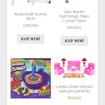
Spin Master
Kinderkraft Yummy
Hatchimals Pixies
Multi
Crystal Flyers
2299,00
Kč
999,00
Kč
KUP NYNÍ
KUP NYNÍ
Lamps Glorie obývací
sada pro panenky
389,00
Kč