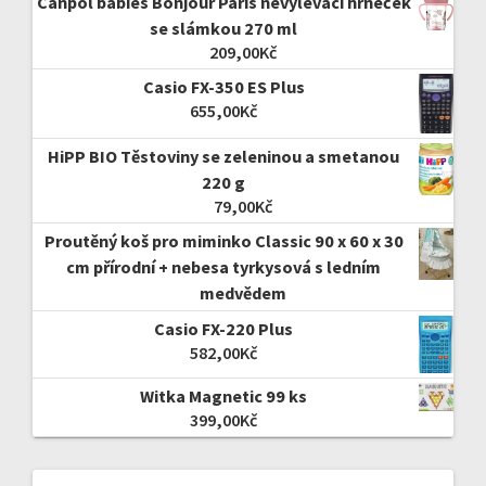
Canpol babies Bonjour Paris nevylévací hrneček
se slámkou 270 ml
209,00
Kč
Casio FX-350 ES Plus
655,00
Kč
HiPP BIO Těstoviny se zeleninou a smetanou
220 g
79,00
Kč
Proutěný koš pro miminko Classic 90 x 60 x 30
cm přírodní + nebesa tyrkysová s ledním
medvědem
Casio FX-220 Plus
582,00
Kč
Witka Magnetic 99 ks
399,00
Kč