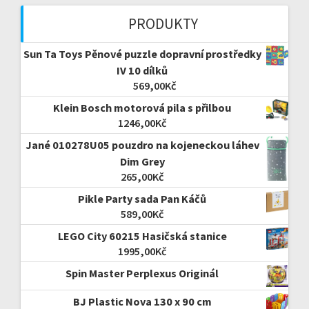
PRODUKTY
Sun Ta Toys Pěnové puzzle dopravní prostředky
IV 10 dílků
569,00
Kč
Klein Bosch motorová pila s přilbou
1246,00
Kč
Jané 010278U05 pouzdro na kojeneckou láhev
Dim Grey
265,00
Kč
Pikle Party sada Pan Káčů
589,00
Kč
LEGO City 60215 Hasičská stanice
1995,00
Kč
Spin Master Perplexus Originál
BJ Plastic Nova 130 x 90 cm