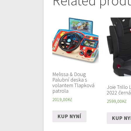
Related prod
Melissa & Doug
Palubní deska s
volantem Tlapková
Joie Trillo
patrola
2022 černá
2019,00
Kč
2599,00
Kč
KUP NYNÍ
KUP NY