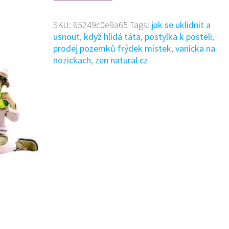
SKU:
65249c0e9a65
Tags:
jak se uklidnit a
usnout
,
když hlídá táta
,
postylka k posteli
,
prodej pozemků frýdek místek
,
vanicka na
nozickach
,
zen natural cz