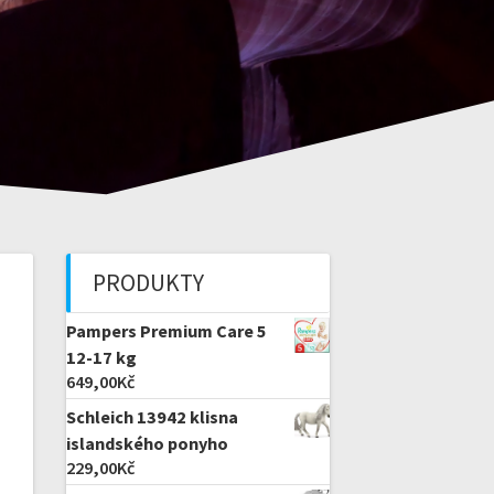
PRODUKTY
Pampers Premium Care 5
12-17 kg
649,00
Kč
Schleich 13942 klisna
islandského ponyho
229,00
Kč