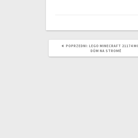
POPRZEDNI
POPRZEDNI:
LEGO MINECRAFT 21174 M
WPIS:
DŮM NA STROMĚ