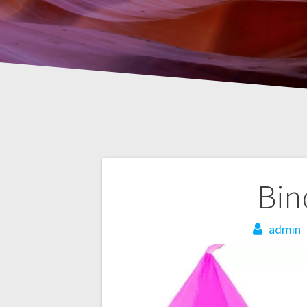
Nawigacja
Bin
wpisu
admin