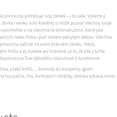
rincezna potřebuje svůj zámek – i ta vaše. Vyberte ji
t doma i venku a do kterého si může pozvat všechny svoje
vzpomeňte si na všechna ta dobrodružství, které jste
mečcích nebo třeba i pod stolem zakrytým dekou. Všechna
 princezna zažívat na svém krásném zámku. Nikdy
 hrála a vy budete její hrdinové za to, že jste ji tuhle
otivprincezna Tvar dětského stanuhrad S tunelemne
ěsta, plašič krtků, , , komody do koupelny, gizeh
, na houpačce, hra, kontrastní obrázky, detska vybava, kocici