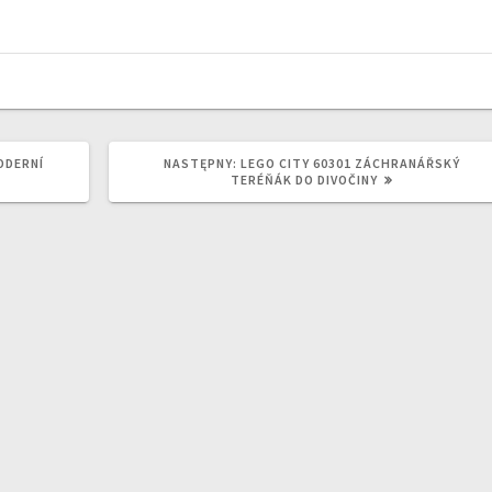
NASTĘPNY
ODERNÍ
NASTĘPNY:
LEGO CITY 60301 ZÁCHRANÁŘSKÝ
WPIS:
TERÉŇÁK DO DIVOČINY