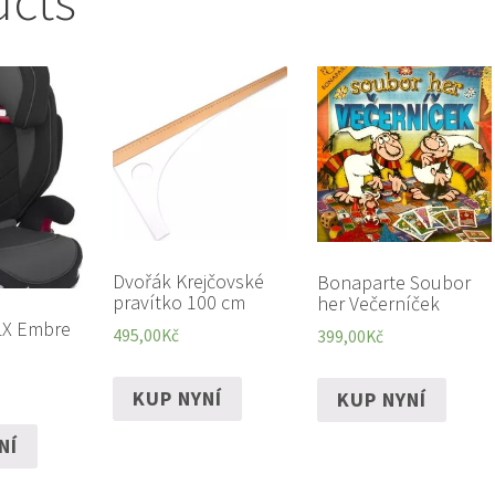
ucts
Dvořák Krejčovské
Bonaparte Soubor
pravítko 100 cm
her Večerníček
 LX Embre
495,00
Kč
399,00
Kč
KUP NYNÍ
KUP NYNÍ
NÍ