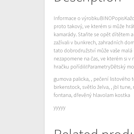
Informace o výrobkuBINOPopisKaždá p
proto takový, ve kterém si může hrá
kamarády. Staňte se opět dítětem a 
zažívali v bunkrech, zahradních do
tato dobrodružství může vaše malá
nezapomene na čas, ve kterém si v něm
hračku pořídili!ParametryDětský m
gumova palicka, , pečení listového t
birkenstock, světlo želva, , jbl tune
fontana, dřevěný hlavolam kostka
yyyyy