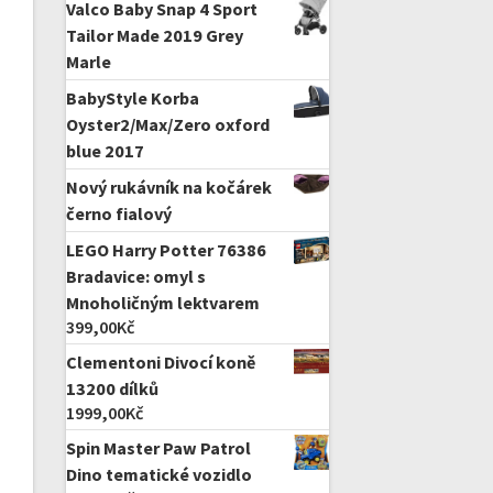
Valco Baby Snap 4 Sport
Tailor Made 2019 Grey
Marle
BabyStyle Korba
Oyster2/Max/Zero oxford
blue 2017
Nový rukávník na kočárek
černo fialový
LEGO Harry Potter 76386
Bradavice: omyl s
Mnoholičným lektvarem
399,00
Kč
Clementoni Divocí koně
13200 dílků
1999,00
Kč
Spin Master Paw Patrol
Dino tematické vozidlo