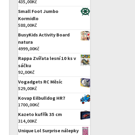
435,00
Kč
Small Foot Jumbo
Kormidlo
588,00
Kč
BusyKids Activity Board
natura
4999,00
Kč
Rappa Zvířata lesní 10 ks v
sáčku
92,00
Kč
Vogadgets RC Měsíc
529,00
Kč
Kovap Eilbulldog HR7
1700,00
Kč
Kazeto kufřík 35 cm
314,00
Kč
Unique Lol Surprise nálepky