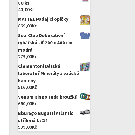
80 ks
40,00
Kč
MATTEL Padající opičky
869,00
Kč
Sea-Club Dekorativní
rybářská síť 200 x 400 cm
modrá
279,00
Kč
Clementoni Dětská
laboratoř Minerály a vzácké
kameny
516,00
Kč
Vegum Ringo sada kroužků
660,00
Kč
Bburago Bugatti Atlantic
stříbrná 1 : 24
539,00
Kč