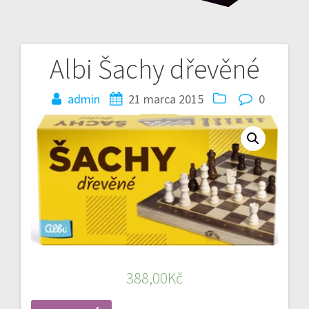
Albi Šachy dřevěné
Nawigacja
wpisu
admin
21 marca 2015
0
388,00
Kč