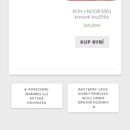
KOH-I-NOOR 6901
kovové kružítko
269,00
Kč
KUP NYNÍ
POPRZEDNI
NASTĘPNY
POPRZEDNI:
NASTĘPNY:
LEGO
WPIS:
WPIS:
DISNEY PRINCESS
MARIMEX 112
43211 ZÁMEK
DĚTSKÁ
ŠÍPKOVÉ RŮŽENKY
HOUPAČKA