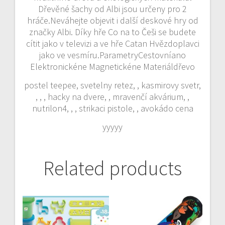
Dřevěné šachy od Albi jsou určeny pro 2
hráče.Neváhejte objevit i další deskové hry od
značky Albi. Díky hře Co na to Češi se budete
cítit jako v televizi a ve hře Catan Hvězdoplavci
jako ve vesmíru.ParametryCestovníano
Elektronickéne Magnetickéne Materiáldřevo
postel teepee, svetelny retez, , kasmirovy svetr,
, , , hacky na dvere, , mravenčí akvárium, ,
nutrilon4, , , strikaci pistole, , avokádo cena
yyyyy
Related products