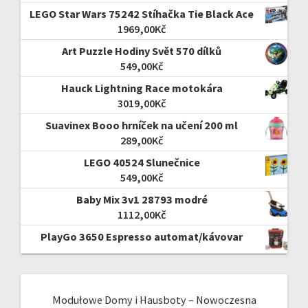
LEGO Star Wars 75242 Stíhačka Tie Black Ace
1969,00
Kč
Art Puzzle Hodiny Svět 570 dílků
549,00
Kč
Hauck Lightning Race motokára
3019,00
Kč
Suavinex Booo hrníček na učení 200 ml
289,00
Kč
LEGO 40524 Slunečnice
549,00
Kč
Baby Mix 3v1 28793 modré
1112,00
Kč
PlayGo 3650 Espresso automat/kávovar
Modułowe Domy i Hausboty – Nowoczesna