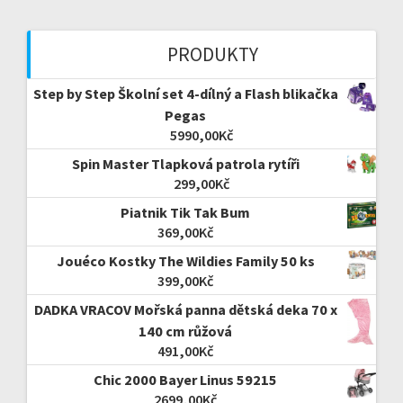
PRODUKTY
Step by Step Školní set 4-dílný a Flash blikačka
Pegas
5990,00
Kč
Spin Master Tlapková patrola rytíři
299,00
Kč
Piatnik Tik Tak Bum
369,00
Kč
Jouéco Kostky The Wildies Family 50 ks
399,00
Kč
DADKA VRACOV Mořská panna dětská deka 70 x
140 cm růžová
491,00
Kč
Chic 2000 Bayer Linus 59215
2699,00
Kč