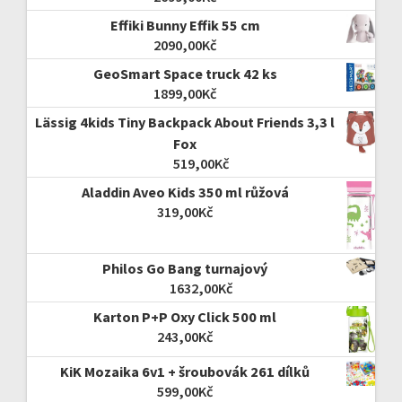
Effiki Bunny Effik 55 cm
2090,00
Kč
GeoSmart Space truck 42 ks
1899,00
Kč
Lässig 4kids Tiny Backpack About Friends 3,3 l
Fox
519,00
Kč
Aladdin Aveo Kids 350 ml růžová
319,00
Kč
Philos Go Bang turnajový
1632,00
Kč
Karton P+P Oxy Click 500 ml
243,00
Kč
KiK Mozaika 6v1 + šroubovák 261 dílků
599,00
Kč