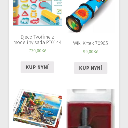
Djeco Tvoříme z
modelíny sada PT0144
Wiki Krtek 70905
730,00
Kč
99,00
Kč
KUP NYNÍ
KUP NYNÍ