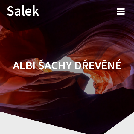
Przejdź
Salek
do
treści
ALBI ŠACHY DŘEVĚNÉ