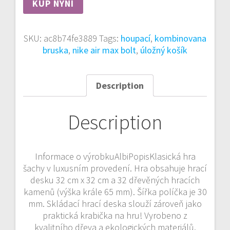
KUP NYNÍ
SKU:
ac8b74fe3889
Tags:
houpací
,
kombinovana
bruska
,
nike air max bolt
,
úložný košík
Description
Description
Informace o výrobkuAlbiPopisKlasická hra
šachy v luxusním provedení. Hra obsahuje hrací
desku 32 cm x 32 cm a 32 dřevěných hracích
kamenů (výška krále 65 mm). Šířka políčka je 30
mm. Skládací hrací deska slouží zároveň jako
praktická krabička na hru! Vyrobeno z
kvalitního dřeva a ekologických materiálů.