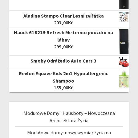
Aladine Stampo Clear Lesní zvířátka
203,00
Kč
Hauck 618219 Refresh Me termo pouzdro na
láhev
299,00
Kč
Smoby Odrážedlo Auto Cars 3
Revlon Equave Kids 2in1 Hypoallergenic
Shampoo
155,00
Kč
Modułowe Domy i Hausboty – Nowoczesna
Architektura Życia
Modułowe domy: nowy wymiar życia na