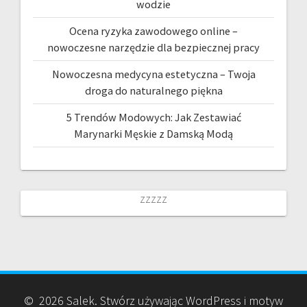
wodzie
Ocena ryzyka zawodowego online –
nowoczesne narzędzie dla bezpiecznej pracy
Nowoczesna medycyna estetyczna – Twoja
droga do naturalnego piękna
5 Trendów Modowych: Jak Zestawiać
Marynarki Męskie z Damską Modą
zzzzz
© 2026 Salek. Stwórz używając WordPress i motyw