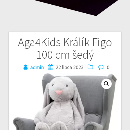
Aga4Kids Králík Figo
Nawigacja
100 cm šedý
wpisu
admin
22 lipca 2023
0