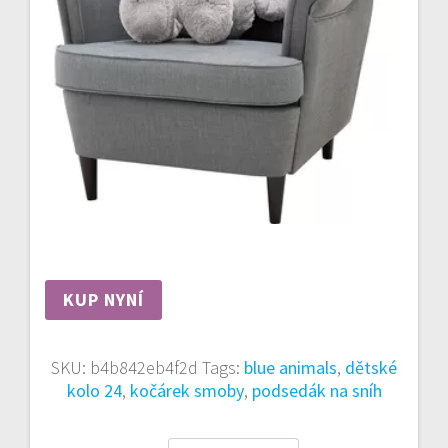
KUP NYNÍ
SKU:
b4b842eb4f2d
Tags:
blue animals
,
dětské
kolo 24
,
kočárek smoby
,
podsedák na sníh