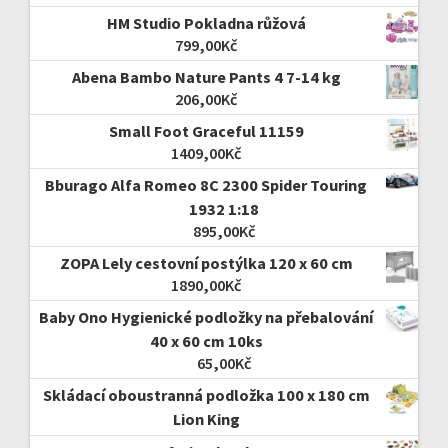
HM Studio Pokladna růžová
799,00
Kč
Abena Bambo Nature Pants 4 7-14 kg
206,00
Kč
Small Foot Graceful 11159
1409,00
Kč
Bburago Alfa Romeo 8C 2300 Spider Touring
1932 1:18
895,00
Kč
ZOPA Lely cestovní postýlka 120 x 60 cm
1890,00
Kč
Baby Ono Hygienické podložky na přebalování
40 x 60 cm 10ks
65,00
Kč
Skládací oboustranná podložka 100 x 180 cm
Lion King