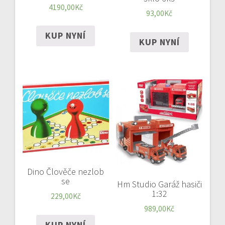
4190,00
Kč
93,00
Kč
KUP NYNÍ
KUP NYNÍ
Dino Člověče nezlob
se
Hm Studio Garáž hasiči
1:32
229,00
Kč
989,00
Kč
KUP NYNÍ