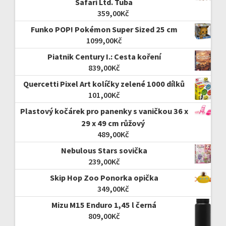
Safari Ltd. Tuba
359,00
Kč
Funko POP! Pokémon Super Sized 25 cm
1099,00
Kč
Piatnik Century I.: Cesta koření
839,00
Kč
Quercetti Pixel Art kolíčky zelené 1000 dílků
101,00
Kč
Plastový kočárek pro panenky s vaničkou 36 х
29 х 49 cm růžový
489,00
Kč
Nebulous Stars sovička
239,00
Kč
Skip Hop Zoo Ponorka opička
349,00
Kč
Mizu M15 Enduro 1,45 l černá
809,00
Kč