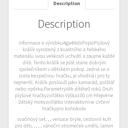
Description
Description
Informace o výrobkuAga4KidsPopisPlyšový
králík vyrobený z kvalitního a hebkého
materiálu svou velikostí uchvátí a zaujme každé
dítě. Tento králík se jistě stane dobrým
společníkem v dětském pokoji. Jedná se o
zcela bezpečnou hračku, je vhodná i pro ty
nejmenší. Králík poslouží jako kamarád, polštář
nebo opěrka.ParametryVěk dítěte0 roků Druh
plyšové hračkyzvířátko Výška100 cm Hřejivéne
Dětský motivzvířátko Interaktivníne Určení
hračkypro kohokoliv
svačinový set, , , versace bryle, cestovní kufr
pro děti, , , , , vánoční stromeček umělý, lanvin