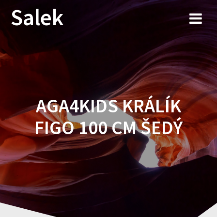
Przejdź
Salek
do
treści
AGA4KIDS KRÁLÍK
FIGO 100 CM ŠEDÝ