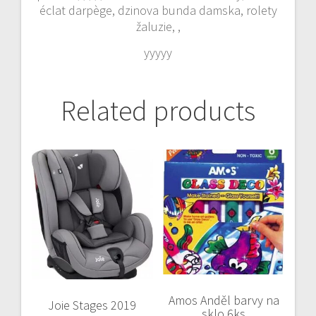
éclat darpège, dzinova bunda damska, rolety
žaluzie, ,
yyyyy
Related products
Amos Anděl barvy na
Joie Stages 2019
sklo 6ks