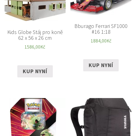
Bburago Ferrari SF1000
#16 1:18
Kids Globe Stáj pro koně
62 x 56 x 26 cm
1884,00
Kč
1586,00
Kč
KUP NYNÍ
KUP NYNÍ