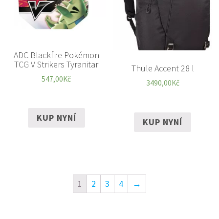
ADC Blackfire Pokémon
TCG V Strikers Tyranitar
Thule Accent 28 l
547,00
Kč
3490,00
Kč
KUP NYNÍ
KUP NYNÍ
1
2
3
4
→