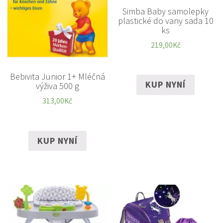
Simba Baby samolepky
plastické do vany sada 10
ks
219,00
Kč
Bebivita Junior 1+ Mléčná
KUP NYNÍ
výživa 500 g
313,00
Kč
KUP NYNÍ