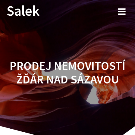
Przejdź
Salek
do
treści
PRODEJ NEMOVITOSTÍ
ŽĎÁR NAD SÁZAVOU