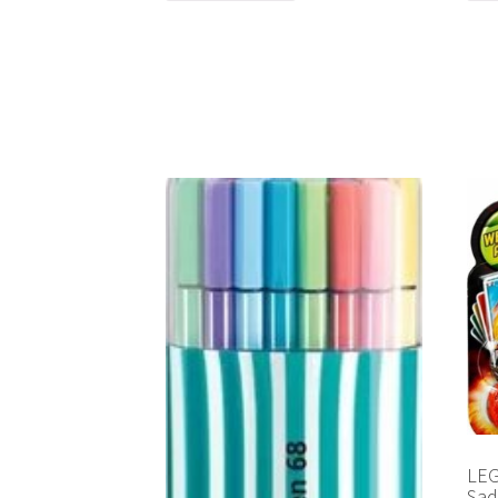
LEG
Sad