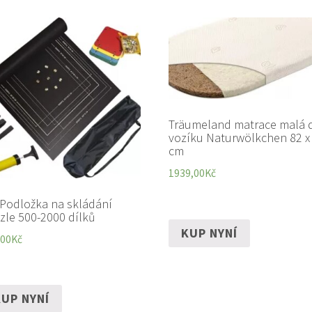
Träumeland matrace malá 
vozíku Naturwölkchen 82 x
cm
1939,00
Kč
 Podložka na skládání
zle 500-2000 dílků
KUP NYNÍ
,00
Kč
UP NYNÍ