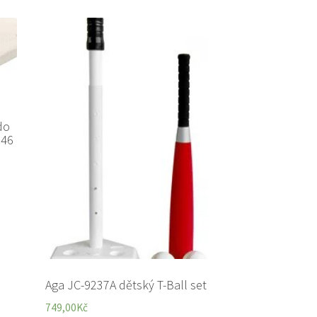
do
 46
Aga JC-9237A dětský T-Ball set
749,00
Kč