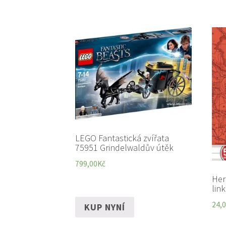
LEGO Fantastická zvířata
75951 Grindelwaldův útěk
799,00
Kč
Her
lin
24,
KUP NYNÍ