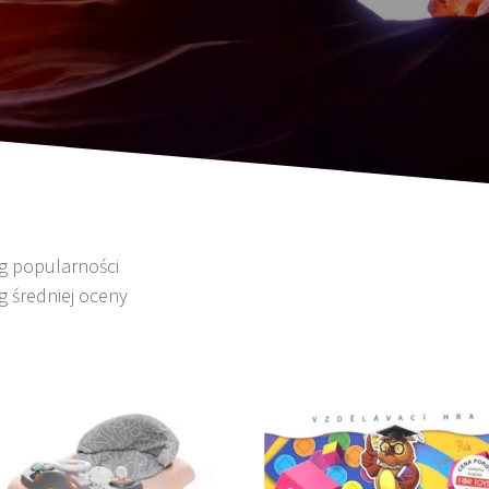
wg popularności
g średniej oceny