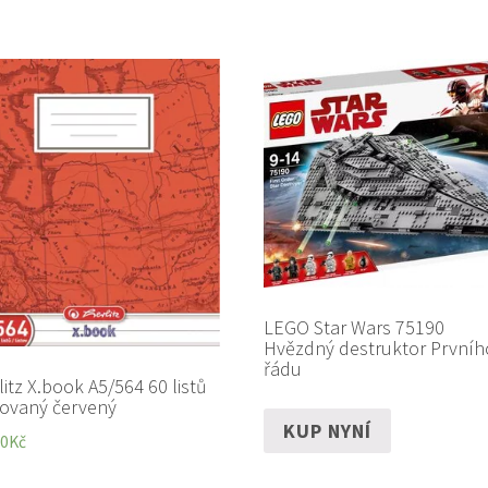
LEGO Star Wars 75190
Hvězdný destruktor Prvníh
řádu
litz X.book A5/564 60 listů
kovaný červený
KUP NYNÍ
00
Kč