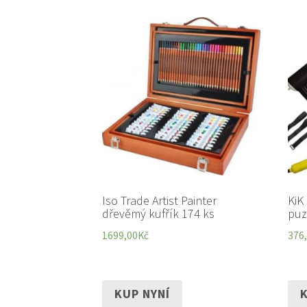
Iso Trade Artist Painter
KiK
dřevěmý kufřík 174 ks
puz
1699,00
Kč
376
KUP NYNÍ
K