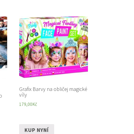
Grafix Barvy na obličej magické
víly
o
179,00
Kč
KUP NYNÍ