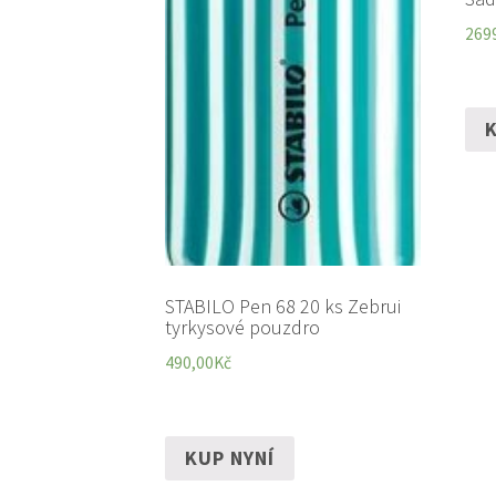
269
K
STABILO Pen 68 20 ks Zebrui
tyrkysové pouzdro
490,00
Kč
KUP NYNÍ