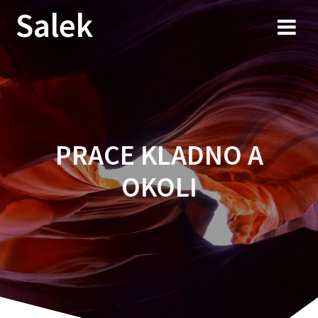
Przejdź
Salek
do
treści
PRACE KLADNO A
OKOLI