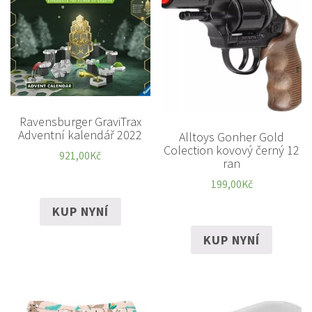
Ravensburger GraviTrax
Adventní kalendář 2022
Alltoys Gonher Gold
Colection kovový černý 12
921,00
Kč
ran
199,00
Kč
KUP NYNÍ
KUP NYNÍ