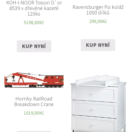
KOH-I-NOOR Toison D`or
Ravensburger Psi koláž
8539 v dřevěné kazetě
1000 dílků
120ks
299,00
Kč
5198,00
Kč
KUP NYNÍ
KUP NYNÍ
Hornby RailRoad
Breakdown Crane
1019,00
Kč