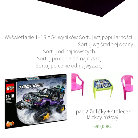
Wyświetlanie 1–16 z 54 wyników
Sortuj wg popularności
Sortuj wg średniej oceny
Sortuj od najnowszych
Sortuj po cenie od najniższej
Sortuj po cenie od najwyższej
Ipae 2 židličky + stoleček
Mickey růžový
699,00
Kč