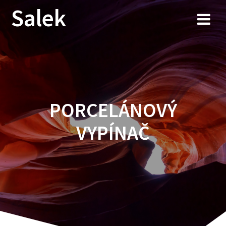
Przejdź
Salek
do
treści
PORCELÁNOVÝ
VYPÍNAČ