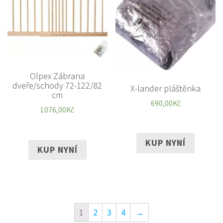
Olpex Zábrana
dveře/schody 72-122/82
X-lander pláštěnka
cm
690,00
Kč
1076,00
Kč
KUP NYNÍ
KUP NYNÍ
1
2
3
4
→