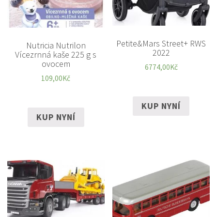
Petite&Mars Street+ RWS
Nutricia Nutrilon
2022
Vícezrnná kaše 225 g s
ovocem
6774,00
Kč
109,00
Kč
KUP NYNÍ
KUP NYNÍ