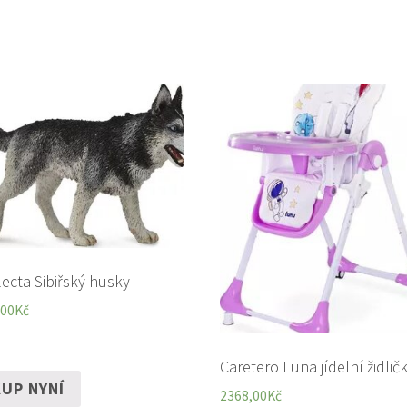
lecta Sibiřský husky
,00
Kč
Caretero Luna jídelní židlič
UP NYNÍ
2368,00
Kč