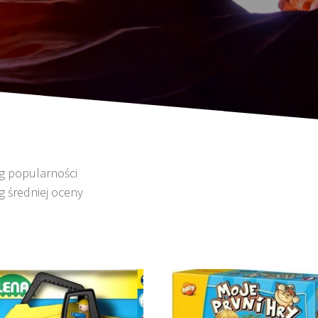
wg popularności
g średniej oceny