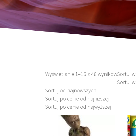
Wyświetlanie 1–16 z 48 wyników
Sortuj 
Sortuj w
Sortuj od najnowszych
Sortuj po cenie od najniższej
Sortuj po cenie od najwyższej