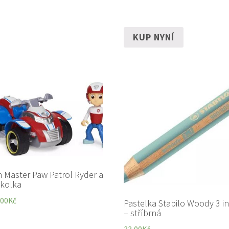
KUP NYNÍ
n Master Paw Patrol Ryder a
řkolka
,00
Kč
Pastelka Stabilo Woody 3 in
– stříbrná