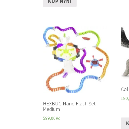
KUP NYNÍ
Col
180
HEXBUG Nano Flash Set
Medium
599,00
Kč
K