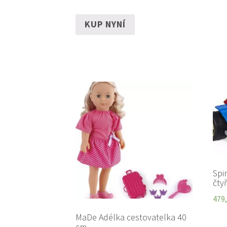
KUP NYNÍ
Spi
čty
479
MaDe Adélka cestovatelka 40
cm