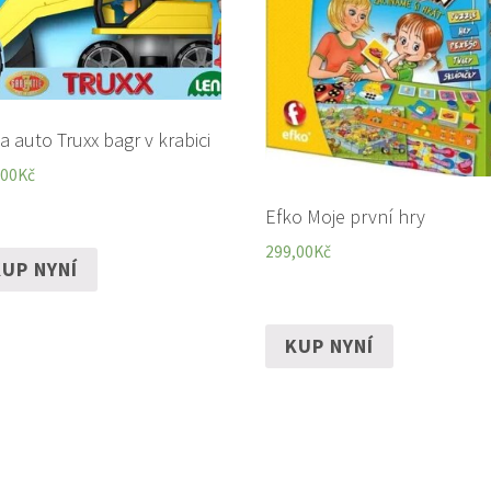
a auto Truxx bagr v krabici
,00
Kč
Efko Moje první hry
299,00
Kč
UP NYNÍ
KUP NYNÍ