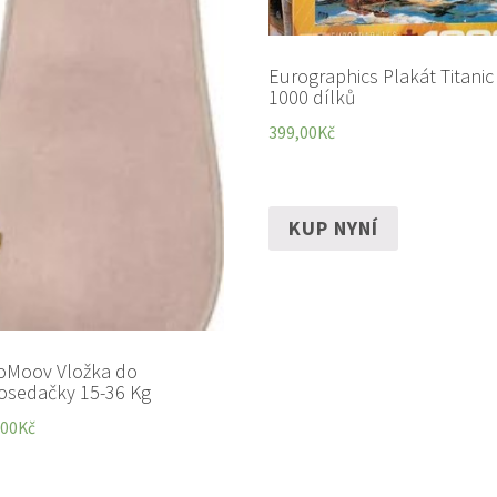
Eurographics Plakát Titanic
1000 dílků
399,00
Kč
KUP NYNÍ
oMoov Vložka do
osedačky 15-36 Kg
,00
Kč