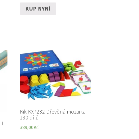
KUP NYNÍ
Kik KX7232 Dřevěná mozaika
130 dílů
 1
389,00
Kč