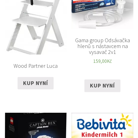
Gama group Odsávačka
hlenů s nástavcem na
vysavač 2v1
159,00
Kč
Wood Partner Luca
KUP NYNÍ
KUP NYNÍ