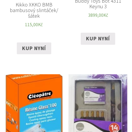
Buddy Toys Bot 4311
Kikko XKKO BMB
Keynu 3
bambusový slintáček/
3899,00
Kč
šátek
115,00
Kč
KUP NYNÍ
KUP NYNÍ