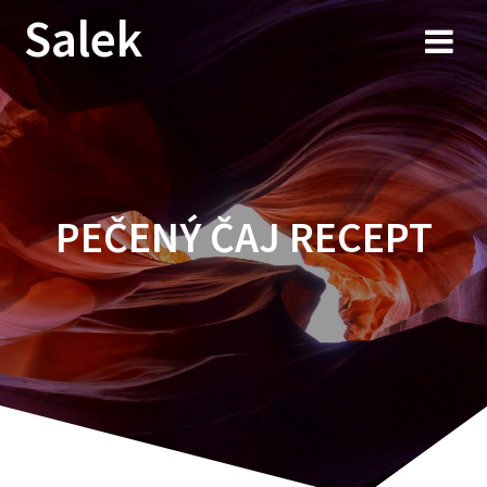
Przejdź
Salek
do
treści
PEČENÝ ČAJ RECEPT