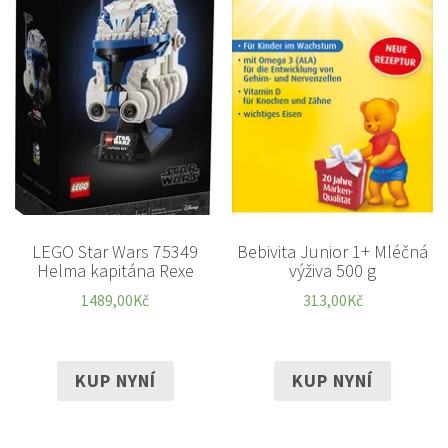
LEGO Star Wars 75349
Bebivita Junior 1+ Mléčná
Helma kapitána Rexe
výživa 500 g
1489,00
Kč
313,00
Kč
KUP NYNÍ
KUP NYNÍ