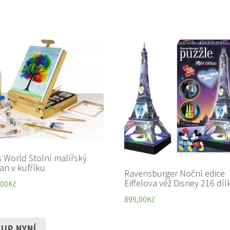
s World Stolní malířský
jan v kufříku
Ravensburger Noční edice
Eiffelova věž Disney 216 díl
,00
Kč
899,00
Kč
UP NYNÍ