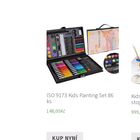
ISO 9173 Kids Painting Set 86
Kid
ks
sto
148,00
Kč
999
KUP NYNÍ
K