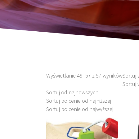
Wyświetlanie 49–57 z 57 wyników
Sortuj
Sortuj 
Sortuj od najnowszych
Sortuj po cenie od najniższej
Sortuj po cenie od najwyższej