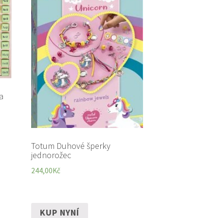
a
Totum Duhové šperky
jednorožec
244,00
Kč
KUP NYNÍ