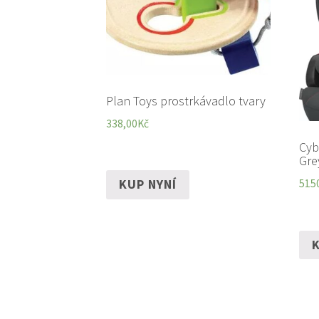
Plan Toys prostrkávadlo tvary
338,00
Kč
Cyb
Gre
KUP NYNÍ
515
K