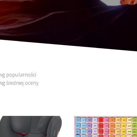
 wg popularności
wg średniej oceny