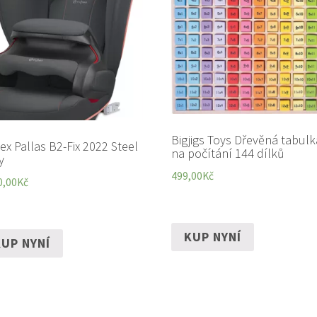
Bigjigs Toys Dřevěná tabulk
ex Pallas B2-Fix 2022 Steel
na počítání 144 dílků
y
499,00
Kč
0,00
Kč
KUP NYNÍ
UP NYNÍ