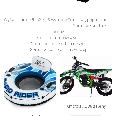
Wyświetlanie 49–56 z 56 wyników
Sortuj wg popularności
Sortuj wg średniej
oceny
Sortuj od najnowszych
Sortuj po cenie od najniższej
Sortuj po cenie od najwyższej
Xmotos XB88 zelený