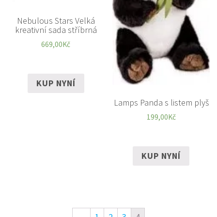
Nebulous Stars Velká
kreativní sada stříbrná
669,00
Kč
KUP NYNÍ
Lamps Panda s listem plyš
199,00
Kč
KUP NYNÍ
←
1
2
3
4