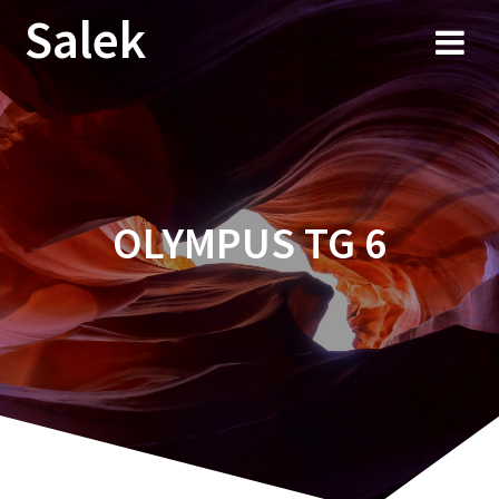
Przejdź
Salek
do
treści
OLYMPUS TG 6