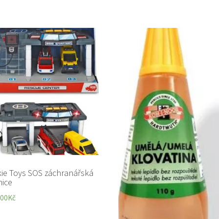
kie Toys SOS záchranářská
nice
,00
Kč