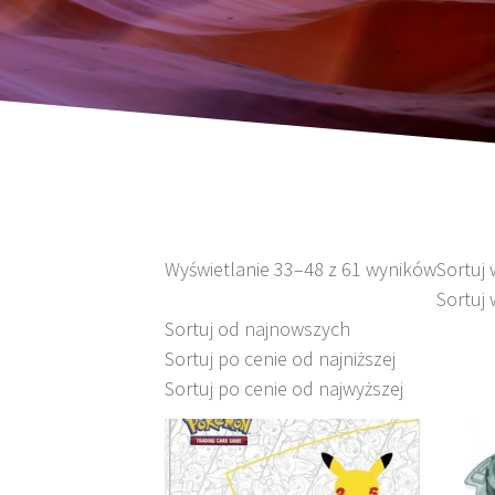
Wyświetlanie 33–48 z 61 wyników
Sortuj
Sortuj 
Sortuj od najnowszych
Sortuj po cenie od najniższej
Sortuj po cenie od najwyższej