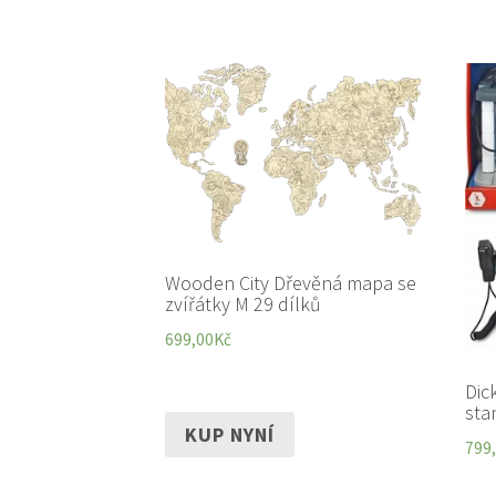
Wooden City Dřevěná mapa se
zvířátky M 29 dílků
699,00
Kč
Dic
sta
KUP NYNÍ
799