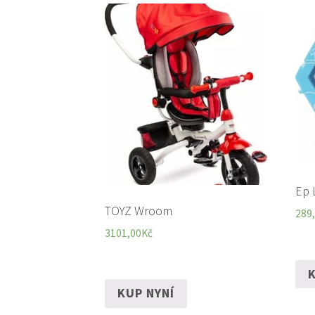
Ep 
TOYZ Wroom
289
3101,00
Kč
K
KUP NYNÍ