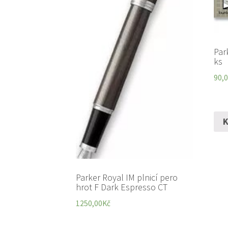
Par
ks
90,
K
Parker Royal IM plnicí pero
hrot F Dark Espresso CT
1250,00
Kč