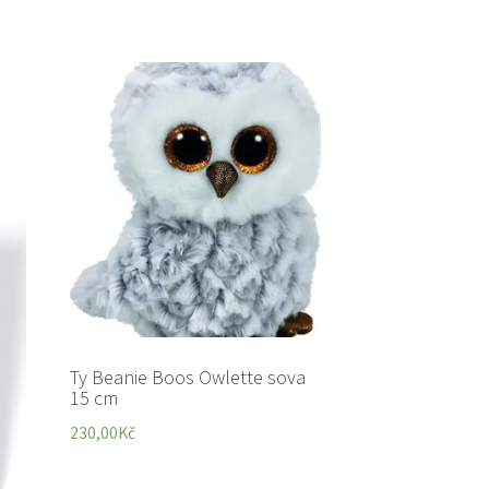
Ty Beanie Boos Owlette sova
15 cm
230,00
Kč