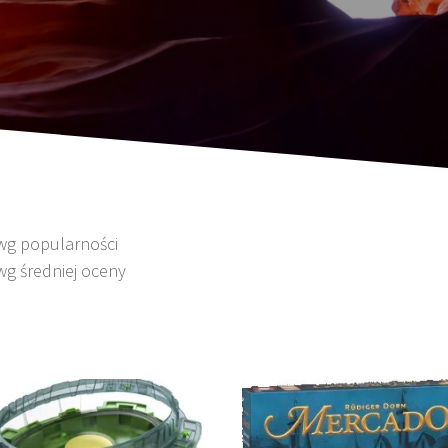
 wg popularności
wg średniej oceny