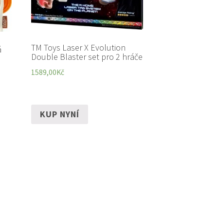
TM Toys Laser X Evolution
á
Double Blaster set pro 2 hráče
1589,00
Kč
KUP NYNÍ