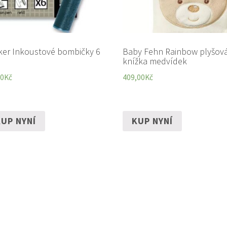
ker Inkoustové bombičky 6
Baby Fehn Rainbow plyšov
knížka medvídek
00
Kč
409,00
Kč
UP NYNÍ
KUP NYNÍ