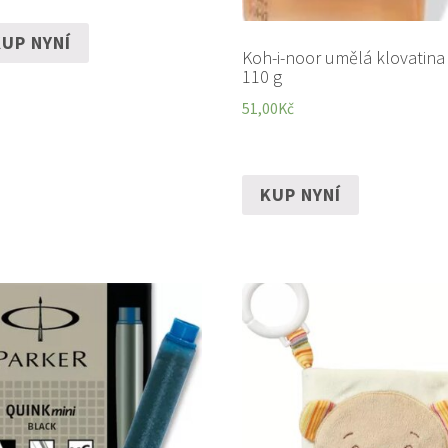
UP NYNÍ
Koh-i-noor umělá klovatina
110 g
51,00
Kč
KUP NYNÍ