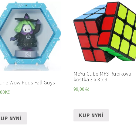
MoYu Cube MF3 Rubikova
kostka 3 x 3 x 3
Line Wow Pods Fall Guys
99,00
Kč
,00
Kč
KUP NYNÍ
UP NYNÍ