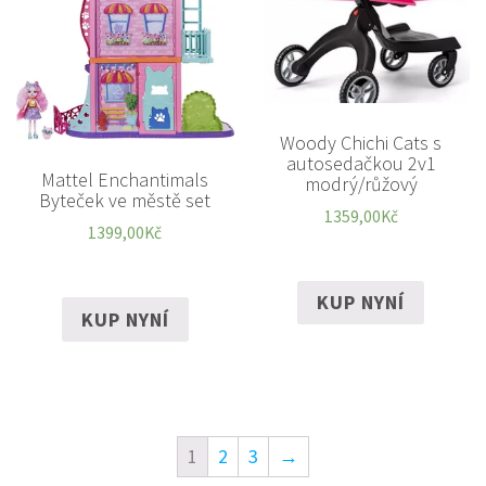
Woody Chichi Cats s
autosedačkou 2v1
Mattel Enchantimals
modrý/růžový
Byteček ve městě set
1359,00
Kč
1399,00
Kč
KUP NYNÍ
KUP NYNÍ
1
2
3
→