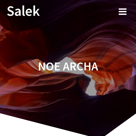
Przejdź
Salek
do
treści
NOE ARCHA