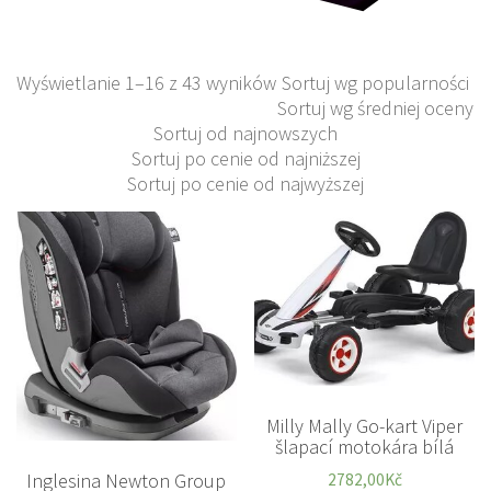
Wyświetlanie 1–16 z 43 wyników
Sortuj wg popularności
Sortuj wg średniej oceny
Sortuj od najnowszych
Sortuj po cenie od najniższej
Sortuj po cenie od najwyższej
Milly Mally Go-kart Viper
šlapací motokára bílá
Inglesina Newton Group
2782,00
Kč