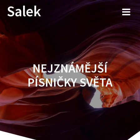
Przejdź
Salek
do
treści
NEJZNÁMĚJŠÍ
PÍSNIČKY SVĚTA