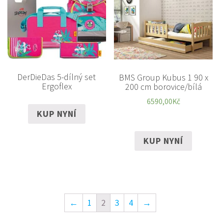
DerDieDas 5-dílný set
BMS Group Kubus 1 90 x
Ergoflex
200 cm borovice/bílá
6590,00
Kč
KUP NYNÍ
KUP NYNÍ
←
1
2
3
4
→