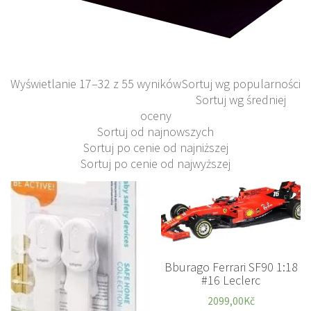
Wyświetlanie 17–32 z 55 wyników
Sortuj wg popularności
Sortuj wg średniej
oceny
Sortuj od najnowszych
Sortuj po cenie od najniższej
Sortuj po cenie od najwyższej
Bburago Ferrari SF90 1:18
#16 Leclerc
2099,00
Kč