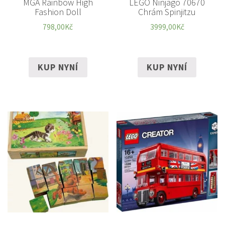
MGA Rainbow High
LEGO Ninjago 70670
Fashion Doll
Chrám Spinjitzu
798,00
Kč
3999,00
Kč
KUP NYNÍ
KUP NYNÍ