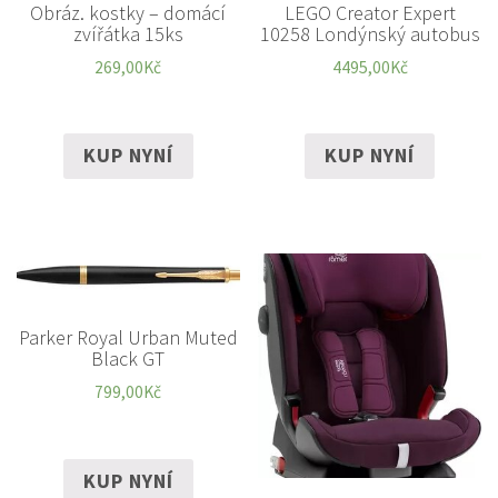
Obráz. kostky – domácí
LEGO Creator Expert
zvířátka 15ks
10258 Londýnský autobus
269,00
Kč
4495,00
Kč
KUP NYNÍ
KUP NYNÍ
Parker Royal Urban Muted
Black GT
799,00
Kč
KUP NYNÍ