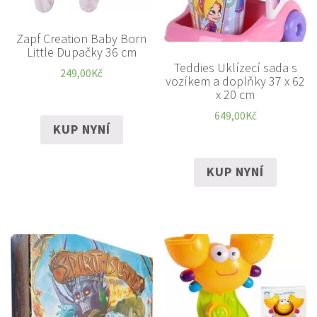
Zapf Creation Baby Born
Little Dupačky 36 cm
Teddies Uklízecí sada s
249,00
Kč
vozíkem a doplňky 37 x 62
x 20 cm
649,00
Kč
KUP NYNÍ
KUP NYNÍ