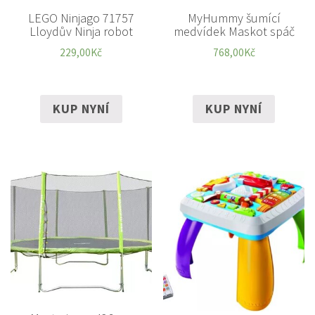
LEGO Ninjago 71757
MyHummy šumící
Lloydův Ninja robot
medvídek Maskot spáč
229,00
Kč
768,00
Kč
KUP NYNÍ
KUP NYNÍ