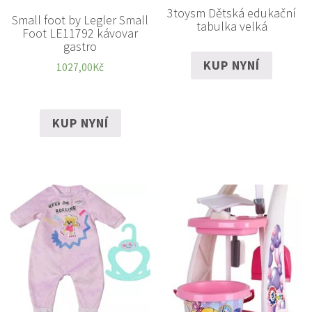
3toysm Dětská edukační
Small foot by Legler Small
tabulka velká
Foot LE11792 kávovar
gastro
KUP NYNÍ
1027,00
Kč
KUP NYNÍ