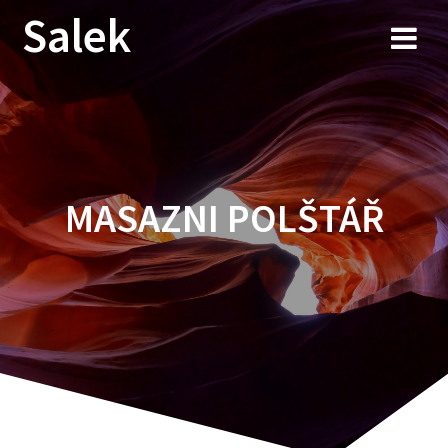
Przejdź
Salek
do
treści
MASAZNI POLŠTÁŘ