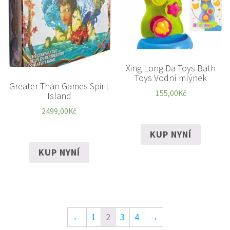
Xing Long Da Toys Bath
Toys Vodní mlýnek
Greater Than Games Spirit
155,00
Kč
Island
2499,00
Kč
KUP NYNÍ
KUP NYNÍ
←
1
2
3
4
→