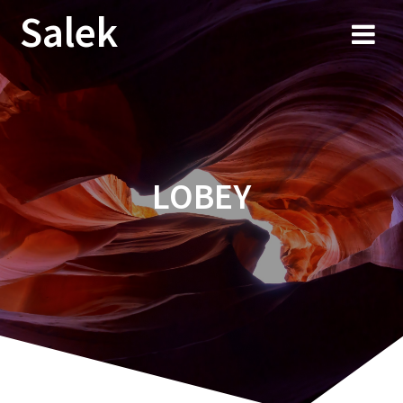
Przejdź
Salek
do
treści
LOBEY