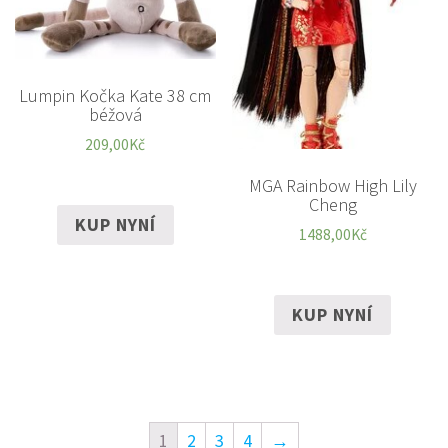
Lumpin Kočka Kate 38 cm
béžová
209,00
Kč
MGA Rainbow High Lily
Cheng
KUP NYNÍ
1488,00
Kč
KUP NYNÍ
1
2
3
4
→