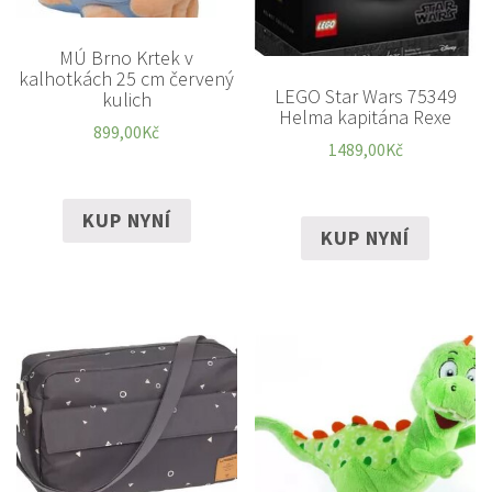
MÚ Brno Krtek v
kalhotkách 25 cm červený
LEGO Star Wars 75349
kulich
Helma kapitána Rexe
899,00
Kč
1489,00
Kč
KUP NYNÍ
KUP NYNÍ