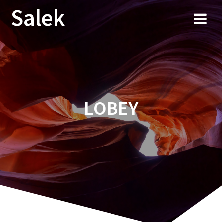
Przejdź
Salek
do
treści
LOBEY