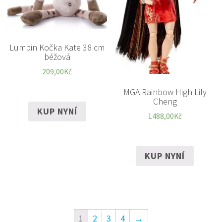
Lumpin Kočka Kate 38 cm
béžová
209,00
Kč
MGA Rainbow High Lily
Cheng
KUP NYNÍ
1488,00
Kč
KUP NYNÍ
1
2
3
4
→