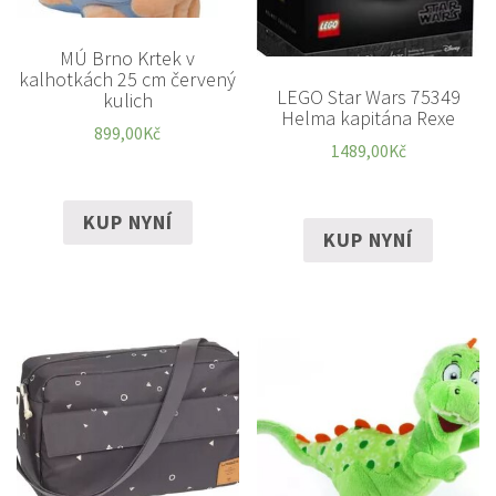
MÚ Brno Krtek v
kalhotkách 25 cm červený
LEGO Star Wars 75349
kulich
Helma kapitána Rexe
899,00
Kč
1489,00
Kč
KUP NYNÍ
KUP NYNÍ