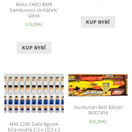
Kikko XKKO BMB
bambusový slintáček/
šátek
KUP NYNÍ
115,00
Kč
KUP NYNÍ
Huntsman Belt Blitzer
W007459
625,00
Kč
MAX 1286 Sada figurek
bílá-modrá 2,5 x 10,5 x 2