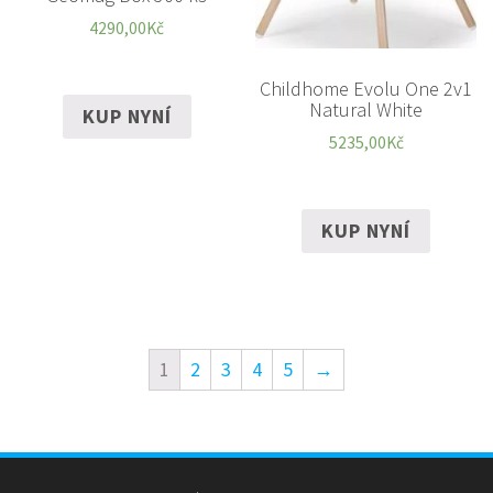
4290,00
Kč
Childhome Evolu One 2v1
Natural White
KUP NYNÍ
5235,00
Kč
KUP NYNÍ
1
2
3
4
5
→