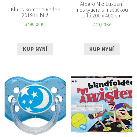
Albero Mio Luxusní
Klups Komoda Radek
moskytiéra s mašličkou
2019 III bílá
bílá 200 x 400 cm
3490,00
Kč
749,00
Kč
KUP NYNÍ
KUP NYNÍ