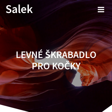
Przejdź
Salek
do
treści
LEVNÉ ŠKRABADLO
PRO KOČKY