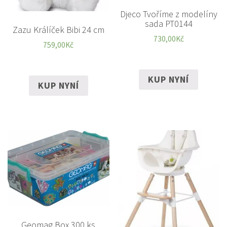
Djeco Tvoříme z modelíny
sada PT0144
Zazu Králíček Bibi 24 cm
730,00
Kč
759,00
Kč
KUP NYNÍ
KUP NYNÍ
Geomag Box 300 ks