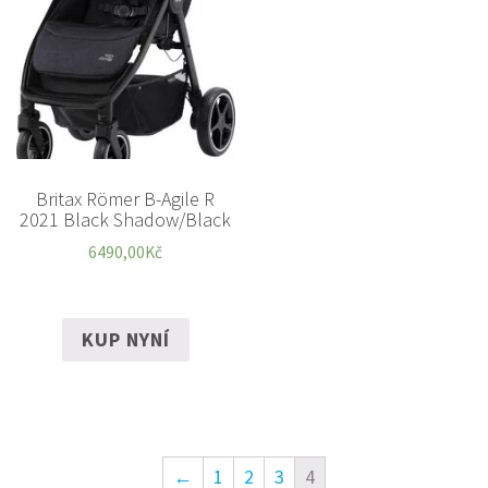
Britax Römer B-Agile R
2021 Black Shadow/Black
6490,00
Kč
KUP NYNÍ
←
1
2
3
4