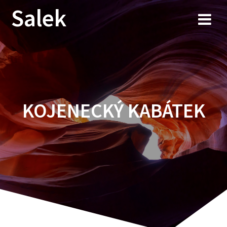
Przejdź
Salek
do
treści
KOJENECKÝ KABÁTEK