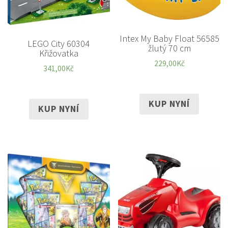
Intex My Baby Float 56585
LEGO City 60304
žlutý 70 cm
Křižovatka
229,00
Kč
341,00
Kč
KUP NYNÍ
KUP NYNÍ