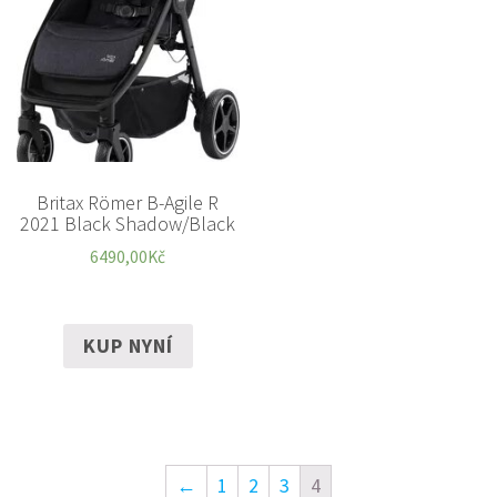
Britax Römer B-Agile R
2021 Black Shadow/Black
6490,00
Kč
KUP NYNÍ
←
1
2
3
4