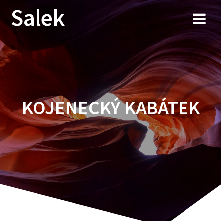
Przejdź
Salek
do
treści
KOJENECKÝ KABÁTEK