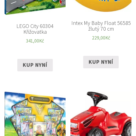
Intex My Baby Float 56585
LEGO City 60304
žlutý 70 cm
Křižovatka
229,00
Kč
341,00
Kč
KUP NYNÍ
KUP NYNÍ