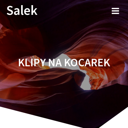
Przejdź
Salek
do
treści
KLIPY NA KOCAREK