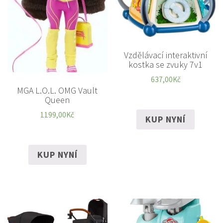
Vzdělávací interaktivní
kostka se zvuky 7v1
637,00
Kč
MGA L.O.L. OMG Vault
Queen
1199,00
Kč
KUP NYNÍ
KUP NYNÍ