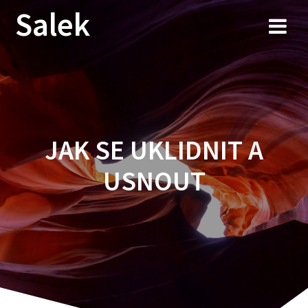
Przejdź
Salek
do
treści
JAK SE UKLIDNIT A
USNOUT