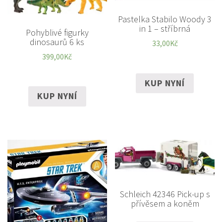
Pastelka Stabilo Woody 3
in 1 – stříbrná
Pohyblivé figurky
dinosaurů 6 ks
33,00
Kč
399,00
Kč
KUP NYNÍ
KUP NYNÍ
Schleich 42346 Pick-up s
přívěsem a koněm