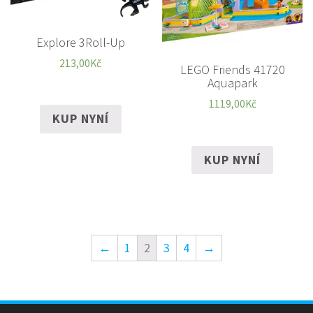
Explore 3Roll-Up
213,00
Kč
LEGO Friends 41720
Aquapark
1119,00
Kč
KUP NYNÍ
KUP NYNÍ
←
1
2
3
4
→