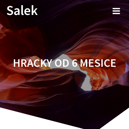
Przejdź
Salek
do
treści
HRACKY OD 6 MESICE