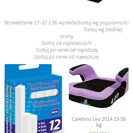
Wyświetlanie 17–32 z 56 wyników
Sortuj wg popularności
Sortuj wg średniej
oceny
Sortuj od najnowszych
Sortuj po cenie od najniższej
Sortuj po cenie od najwyższej
Caretero Leo 2014 15-36
kg