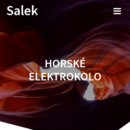
Przejdź
Salek
do
treści
HORSKÉ
ELEKTROKOLO