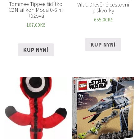
Tommee Tippee šidítko
Vilac Dřevěné cestovní
C2N silikon Moda 0-6 m
piškvorky
Růžová
655,00
Kč
107,00
Kč
KUP NYNÍ
KUP NYNÍ