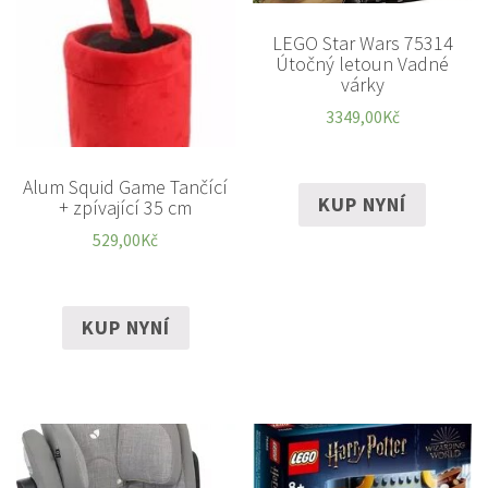
LEGO Star Wars 75314
Útočný letoun Vadné
várky
3349,00
Kč
Alum Squid Game Tančící
KUP NYNÍ
+ zpívající 35 cm
529,00
Kč
KUP NYNÍ