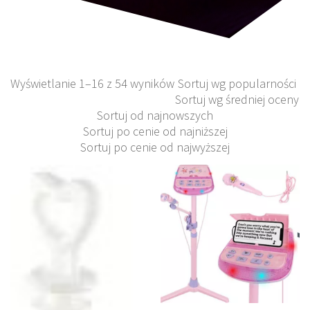
Wyświetlanie 1–16 z 54 wyników
Sortuj wg popularności
Sortuj wg średniej oceny
Sortuj od najnowszych
Sortuj po cenie od najniższej
Sortuj po cenie od najwyższej