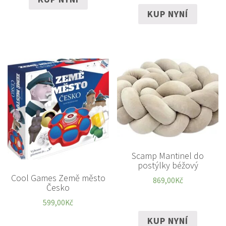
KUP NYNÍ
Scamp Mantinel do
postýlky béžový
Cool Games Země město
869,00
Kč
Česko
599,00
Kč
KUP NYNÍ