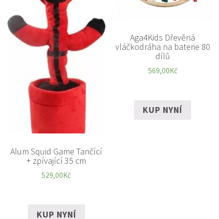
Aga4Kids Dřevěná
vláčkodráha na baterie 80
dílů
569,00
Kč
KUP NYNÍ
Alum Squid Game Tančící
+ zpívající 35 cm
529,00
Kč
KUP NYNÍ