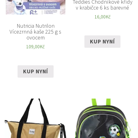
Teddies Chodníkové křídy
v krabičce 6 ks barevné
16,00
Kč
Nutricia Nutrilon
Vícezrnná kaše 225 g s
ovocem
KUP NYNÍ
109,00
Kč
KUP NYNÍ