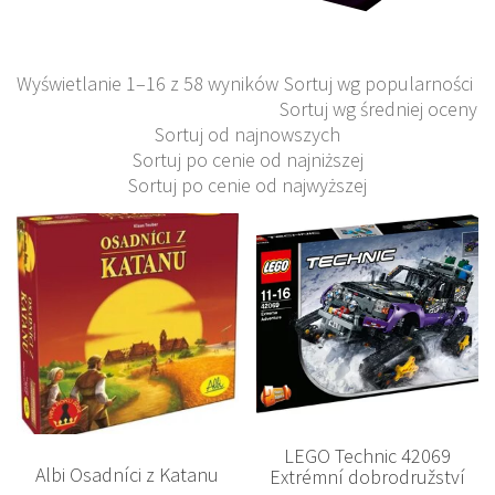
Wyświetlanie 1–16 z 58 wyników
Sortuj wg popularności
Sortuj wg średniej oceny
Sortuj od najnowszych
Sortuj po cenie od najniższej
Sortuj po cenie od najwyższej
LEGO Technic 42069
Albi Osadníci z Katanu
Extrémní dobrodružství