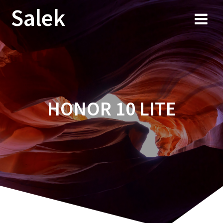
Przejdź
Salek
do
treści
HONOR 10 LITE