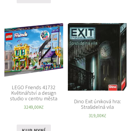
LEGO Friends 41732
Květinářství a design
studio v centru města
Dino Exit úniková hra:
Strašidelná vila
3249,00
Kč
319,00
Kč
KUP NYNÍ