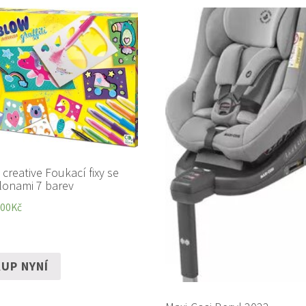
 creative Foukací fixy se
lonami 7 barev
,00
Kč
UP NYNÍ