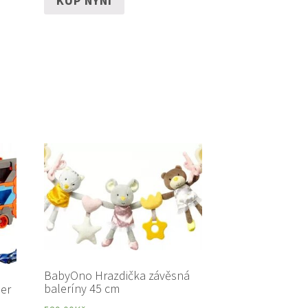
KUP NYNÍ
BabyOno Hrazdička závěsná
baleríny 45 cm
er