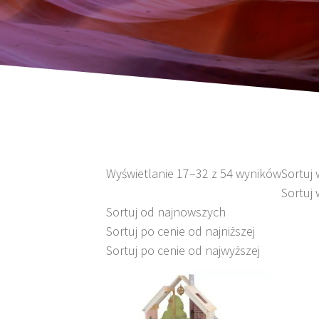
Wyświetlanie 17–32 z 54 wyników
Sortuj
Sortuj 
Sortuj od najnowszych
Sortuj po cenie od najniższej
Sortuj po cenie od najwyższej