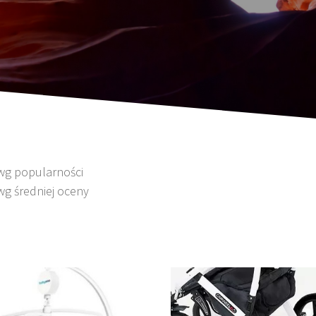
 wg popularności
wg średniej oceny