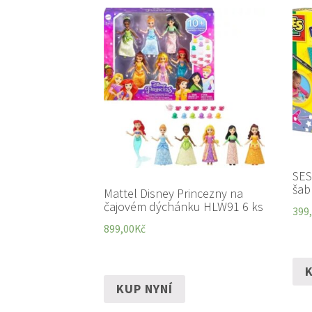
SES
šab
Mattel Disney Princezny na
čajovém dýchánku HLW91 6 ks
399
899,00
Kč
K
KUP NYNÍ