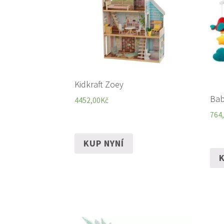
Kidkraft Zoey
Bab
4452,00
Kč
764
KUP NYNÍ
K