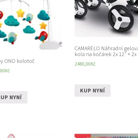
CAMARELO Náhradní gelov
kola na kočárek 2x 12″ + 2x
y ONO kolotoč
2480,00
Kč
,00
Kč
KUP NYNÍ
UP NYNÍ