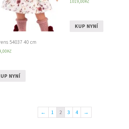
1019,00
Kč
KUP NYNÍ
rens 54037 40 cm
9,00
Kč
UP NYNÍ
←
1
2
3
4
→