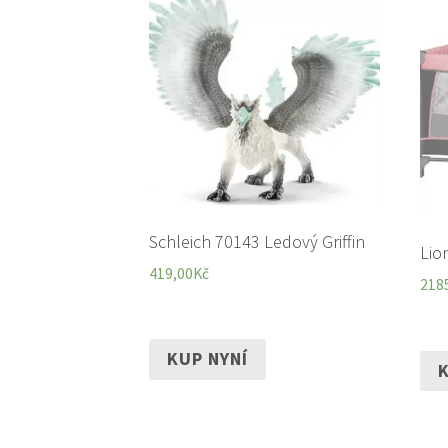
Schleich 70143 Ledový Griffin
Lio
419,00
Kč
218
KUP NYNÍ
K