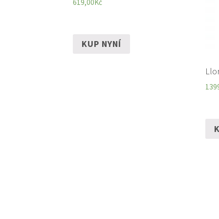
619,00
Kč
KUP NYNÍ
Llo
139
K