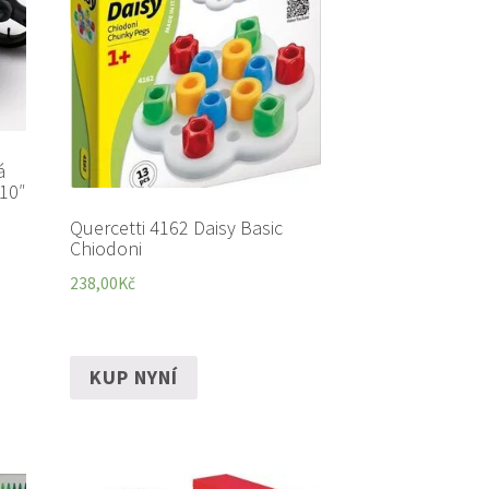
á
 10″
Quercetti 4162 Daisy Basic
Chiodoni
238,00
Kč
KUP NYNÍ