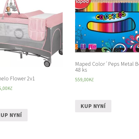
Maped Color´Peps Metal B
48 ks
nelo Flower 2v1
559,00
Kč
5,00
Kč
KUP NYNÍ
UP NYNÍ