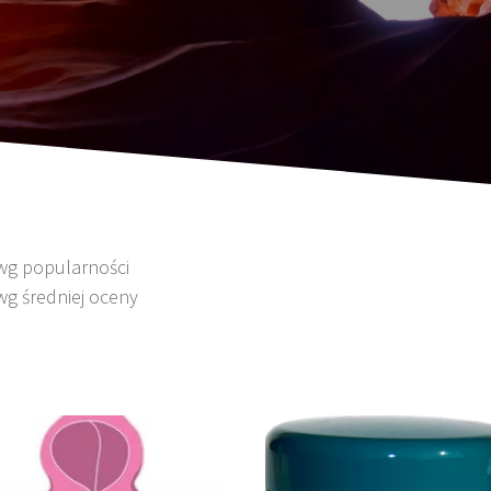
 wg popularności
wg średniej oceny