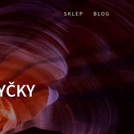
SKLEP
BLOG
YČKY