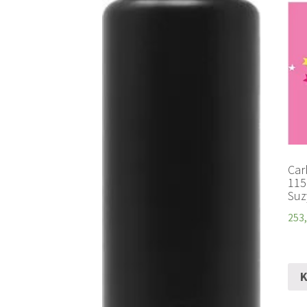
Car
115
Suz
253
K