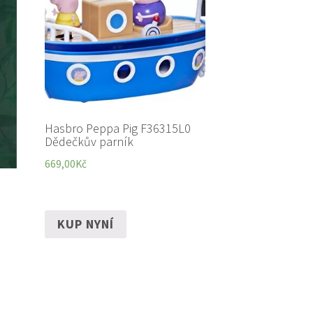
Hasbro Peppa Pig F36315L0
Dědečkův parník
669,00
Kč
KUP NYNÍ