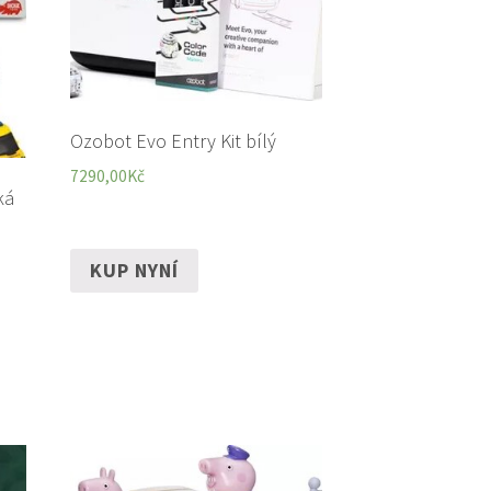
Ozobot Evo Entry Kit bílý
7290,00
Kč
ká
KUP NYNÍ