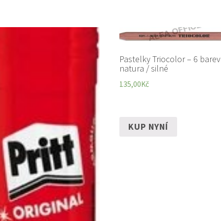
Pastelky Triocolor – 6 barev
natura / silné
135,00
Kč
KUP NYNÍ