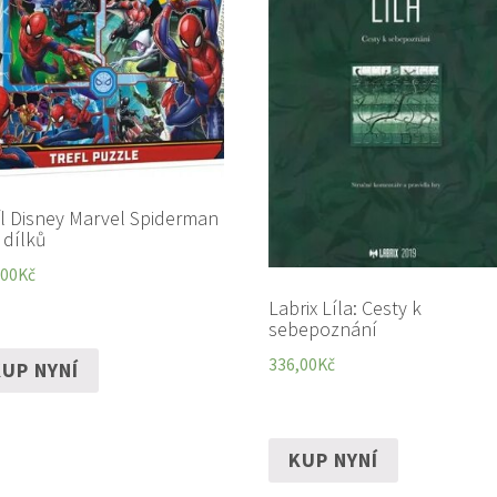
fl Disney Marvel Spiderman
 dílků
,00
Kč
Labrix Líla: Cesty k
sebepoznání
336,00
Kč
UP NYNÍ
KUP NYNÍ