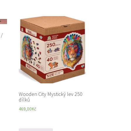
 /
Wooden City Mystický lev 250
dílků
469,00
Kč