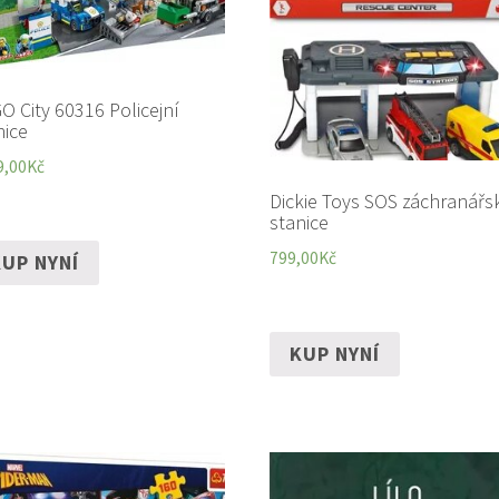
O City 60316 Policejní
nice
9,00
Kč
Dickie Toys SOS záchranářs
stanice
799,00
Kč
UP NYNÍ
KUP NYNÍ