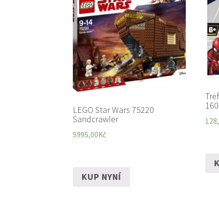
Tre
160
LEGO Star Wars 75220
Sandcrawler
128
5995,00
Kč
K
KUP NYNÍ