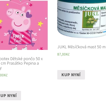
JUKL Měsíčková mast 50 m
87,00
Kč
botex Dětské pončo 50 x
 cm Prasátko Pepina a
y
KUP NYNÍ
,00
Kč
UP NYNÍ