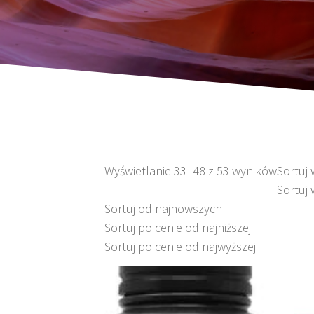
Wyświetlanie 33–48 z 53 wyników
Sortuj
Sortuj 
Sortuj od najnowszych
Sortuj po cenie od najniższej
Sortuj po cenie od najwyższej