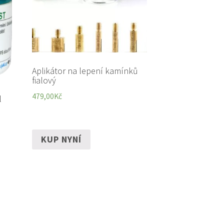
Aplikátor na lepení kamínků
fialový
479,00
Kč
l
KUP NYNÍ