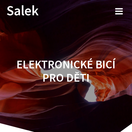
Przejdź
Salek
do
treści
ELEKTRONICKÉ BICÍ
PRO DĚTI