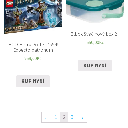
B.box Svačinový box 2 l
550,00
Kč
LEGO Harry Potter 75945
Expecto patronum
959,00
Kč
KUP NYNÍ
KUP NYNÍ
←
1
2
3
→