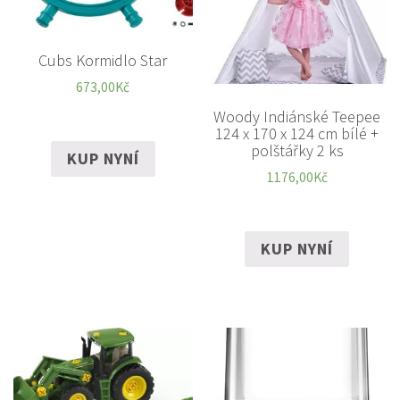
Cubs Kormidlo Star
673,00
Kč
Woody Indiánské Teepee
124 x 170 x 124 cm bílé +
polštářky 2 ks
KUP NYNÍ
1176,00
Kč
KUP NYNÍ