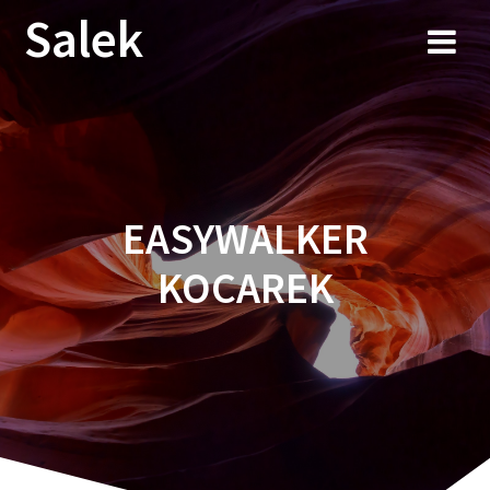
Przejdź
Salek
do
treści
EASYWALKER
KOCAREK