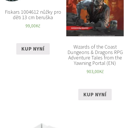
Fiskars 1004612 nůžky pro
děti 13 cm beruška
99,00
Kč
Wizards of the Coast
KUP NYNÍ
Dungeons & Dragons RPG
Adventure Tales from the
Yawning Portal (EN)
903,00
Kč
KUP NYNÍ