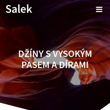
Przejdź
Salek
do
treści
DŽÍNY S VYSOKÝM
PASEM A DÍRAMI