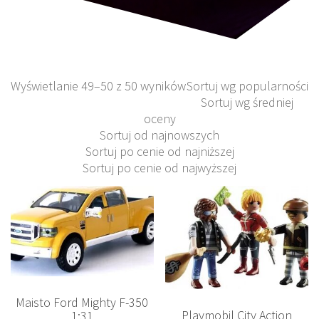
Wyświetlanie 49–50 z 50 wyników
Sortuj wg popularności
Sortuj wg średniej
oceny
Sortuj od najnowszych
Sortuj po cenie od najniższej
Sortuj po cenie od najwyższej
Maisto Ford Mighty F-350
Playmobil City Action
1:31