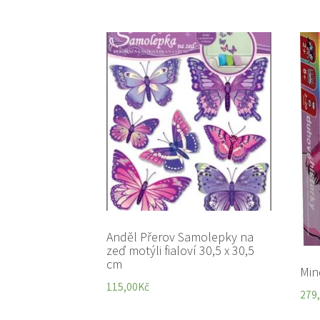
Anděl Přerov Samolepky na
zeď motýli fialoví 30,5 x 30,5
cm
Min
115,00
Kč
279