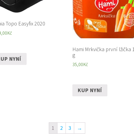
ia Topo Easyfix 2020
9,00
Kč
Hami Mrkvička první lžička 
g
UP NYNÍ
35,00
Kč
KUP NYNÍ
1
2
3
→