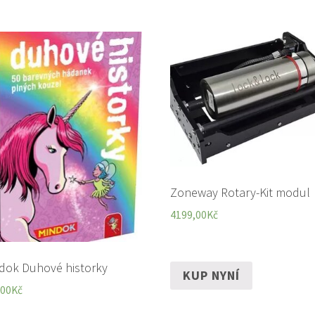
Zoneway Rotary-Kit modul
4199,00
Kč
dok Duhové historky
KUP NYNÍ
,00
Kč