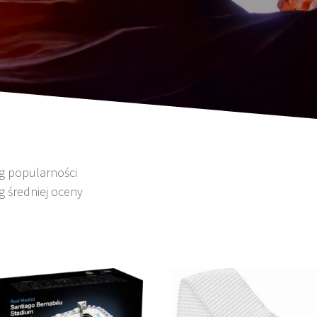
wg popularności
g średniej oceny