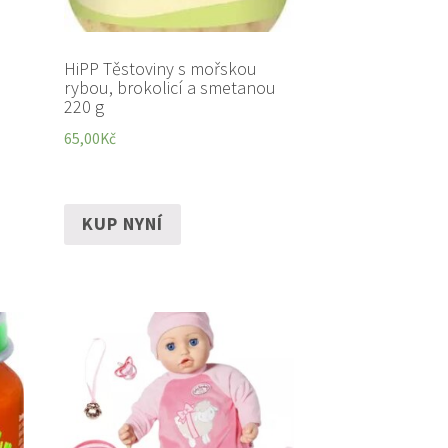
HiPP Těstoviny s mořskou
rybou, brokolicí a smetanou
220 g
65,00
Kč
KUP NYNÍ