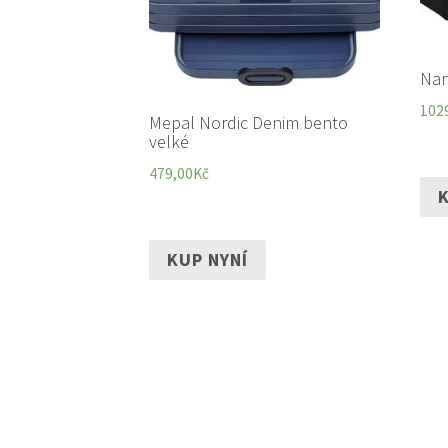
Nan
102
Mepal Nordic Denim bento
velké
479,00
Kč
K
KUP NYNÍ