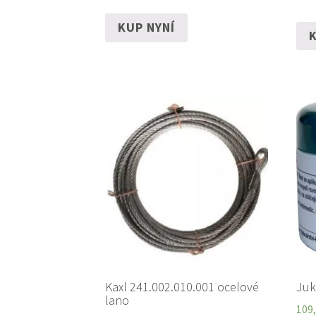
KUP NYNÍ
K
Kaxl 241.002.010.001 ocelové
Juk
lano
109