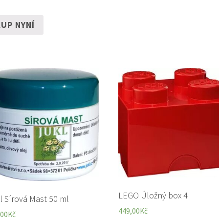
UP NYNÍ
LEGO Úložný box 4
l Sírová Mast 50 ml
449,00
Kč
,00
Kč