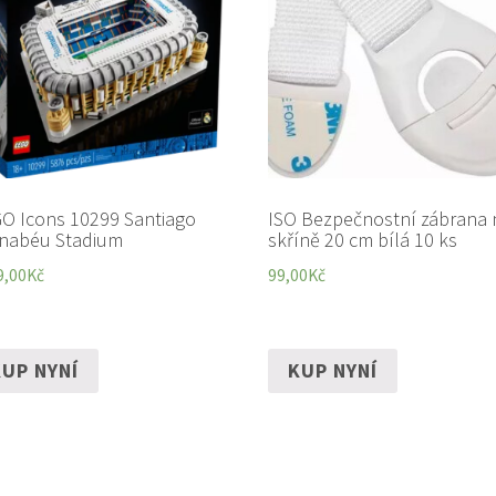
O Icons 10299 Santiago
ISO Bezpečnostní zábrana 
nabéu Stadium
skříně 20 cm bílá 10 ks
9,00
Kč
99,00
Kč
UP NYNÍ
KUP NYNÍ