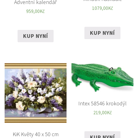
Adventní kalendář
1079,00
Kč
959,00
Kč
KUP NYNÍ
KUP NYNÍ
Intex 58546 krokodýl
219,00
Kč
KiK Květy 40 x 50 cm
KUP NYNÍ