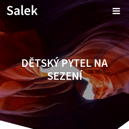
Przejdź
Salek
do
treści
DĚTSKÝ PYTEL NA
SEZENÍ