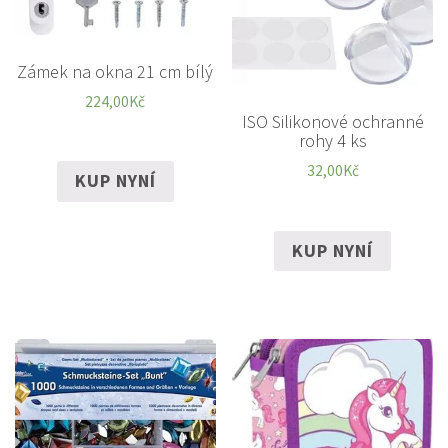
Zámek na okna 21 cm bílý
224,00
Kč
ISO Silikonové ochranné
rohy 4 ks
32,00
Kč
KUP NYNÍ
KUP NYNÍ