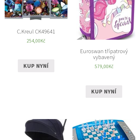
C.Kreul CK49641
254,00
Kč
Euroswan třípatrový
vybavený
KUP NYNÍ
579,00
Kč
KUP NYNÍ