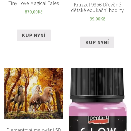
Tiny Love Magical Tales
Kruzzel 9356 Dřevěné
dětské edukační hodiny
870,00
Kč
99,00
Kč
KUP NYNÍ
KUP NYNÍ
Diamantové malování 5D