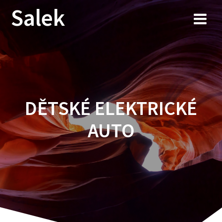
Przejdź
Salek
do
treści
DĚTSKÉ ELEKTRICKÉ
AUTO