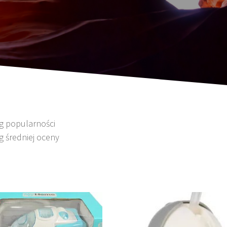
wg popularności
g średniej oceny