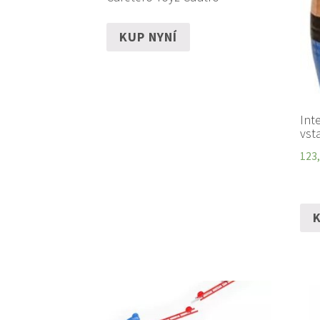
KUP NYNÍ
Int
vst
123
K