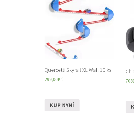
Quercetti Skyrail XL Wall 16 ks
Chi
299,00
Kč
708
KUP NYNÍ
K