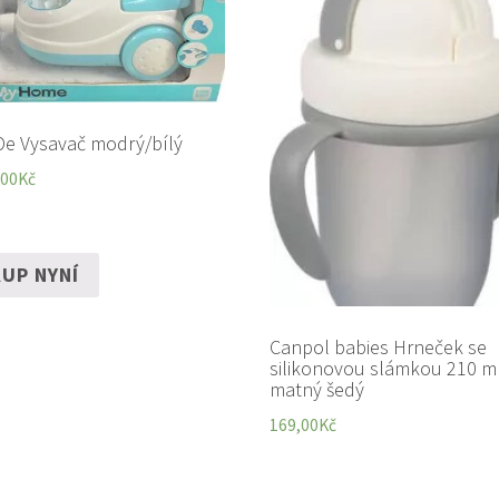
e Vysavač modrý/bílý
,00
Kč
UP NYNÍ
Canpol babies Hrneček se
silikonovou slámkou 210 m
matný šedý
169,00
Kč