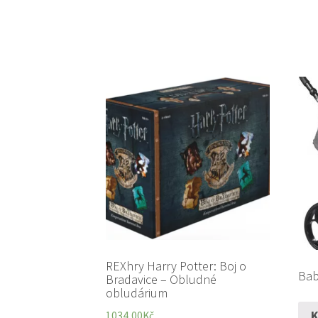
REXhry Harry Potter: Boj o
Bab
Bradavice – Obludné
obludárium
K
1034,00
Kč