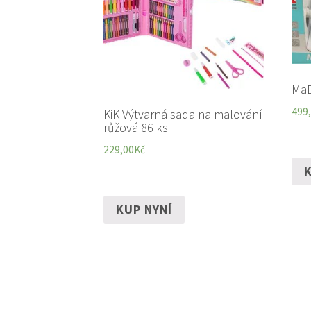
MaD
499
KiK Výtvarná sada na malování
růžová 86 ks
229,00
Kč
K
KUP NYNÍ