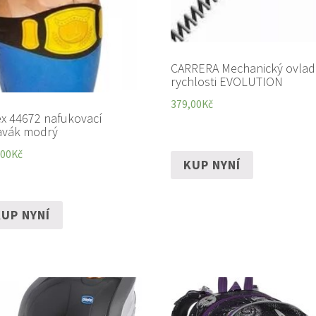
CARRERA Mechanický ovlad
rychlosti EVOLUTION
379,00
Kč
ex 44672 nafukovací
avák modrý
,00
Kč
KUP NYNÍ
UP NYNÍ